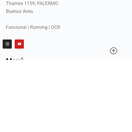
Thames 1159, PALERMO.
Buenos Aires
Funcional | Running | OCR
Menú
Inicio
Planes y Clases
Ingresar
Miembros