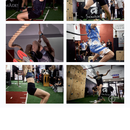
Copyright Nómades. 2024. All Right Reserved | Created by Teems Agency