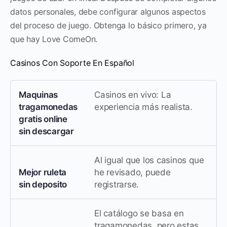
datos personales, debe configurar algunos aspectos
del proceso de juego. Obtenga lo básico primero, ya
que hay Love ComeOn.
Casinos Con Soporte En Español
Maquinas
Casinos en vivo: La
tragamonedas
experiencia más realista.
gratis online
sin descargar
Al igual que los casinos que
Mejor ruleta
he revisado, puede
sin deposito
registrarse.
El catálogo se basa en
tragamonedas, pero estas