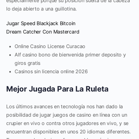
especialmente porque su posición suelta de la cabeza
lo deja abierto a una guillotina.
Jugar Speed Blackjack Bitcoin
Dream Catcher Con Mastercard
Online Casino License Curacao
Alf casino bono de bienvenida primer deposito y
giros gratis
Casinos sin licencia online 2026
Mejor Jugada Para La Ruleta
Los últimos avances en tecnología nos han dado la
posibilidad de jugar juegos de casino en línea con un
crupier en vivo o contra otros jugadores en vivo, y se
encuentran disponibles en unos 20 idiomas diferentes.