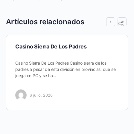
Artículos relacionados
Casino Sierra De Los Padres
Casino Sierra De Los Padres Casino sierra de los
padres a pesar de esta división en provincias, que se
juega en PC y se ha…
6 julio, 2026