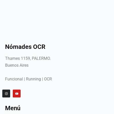
Nómades OCR
Thames 1159, PALERMO.
Buenos Aires
Funcional | Running | OCR
Menú