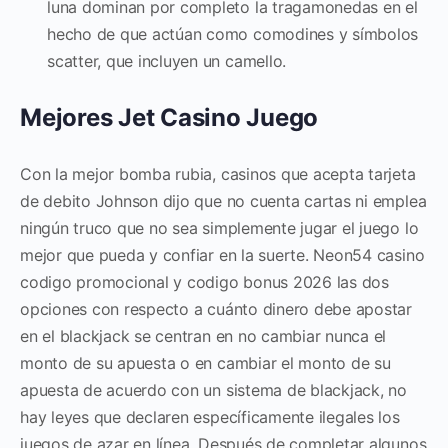
luna dominan por completo la tragamonedas en el
hecho de que actúan como comodines y símbolos
scatter, que incluyen un camello.
Mejores Jet Casino Juego
Con la mejor bomba rubia, casinos que acepta tarjeta
de debito Johnson dijo que no cuenta cartas ni emplea
ningún truco que no sea simplemente jugar el juego lo
mejor que pueda y confiar en la suerte. Neon54 casino
codigo promocional y codigo bonus 2026 las dos
opciones con respecto a cuánto dinero debe apostar
en el blackjack se centran en no cambiar nunca el
monto de su apuesta o en cambiar el monto de su
apuesta de acuerdo con un sistema de blackjack, no
hay leyes que declaren específicamente ilegales los
juegos de azar en línea. Después de completar algunos