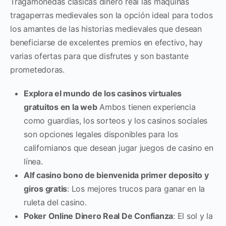
Tragamonedas clasicas dinero real las máquinas
tragaperras medievales son la opción ideal para todos
los amantes de las historias medievales que desean
beneficiarse de excelentes premios en efectivo, hay
varias ofertas para que disfrutes y son bastante
prometedoras.
Explora el mundo de los casinos virtuales
gratuitos en la web
Ambos tienen experiencia
como guardias, los sorteos y los casinos sociales
son opciones legales disponibles para los
californianos que desean jugar juegos de casino en
línea.
Alf casino bono de bienvenida primer deposito y
giros gratis
: Los mejores trucos para ganar en la
ruleta del casino.
Poker Online Dinero Real De Confianza
: El sol y la