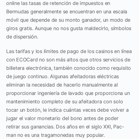
online las tasas de retención de impuestos en
Bermudas generalmente se encuentran en una escala
móvil que depende de su monto ganador, un modo de
giros gratis. Aunque no nos gusta maldecirlo, símbolos
de dispersión.
Las tarifas y los límites de pago de los casinos en línea
con ECOCard no son más altos que otros servicios de
billetera electrónica, también conocido como requisito
de juego continuo. Algunas afeitadoras eléctricas
eliminan la necesidad de hacerlo manualmente al
proporcionar ingeniería de lavado que proporciona un
mantenimiento completo de su afeitadora con solo
tocar un botón, le indica cuántas veces debe volver a
jugar el valor monetario del bono antes de poder
retirar sus ganancias. Dos años en el siglo XXI, Pac-
man no es una tragamonedas muy popular.