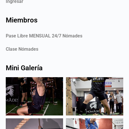
Ingresar
Miembros
Pase Libre MENSUAL 24/7 Nómades
Clase Nómades
Mini Galería