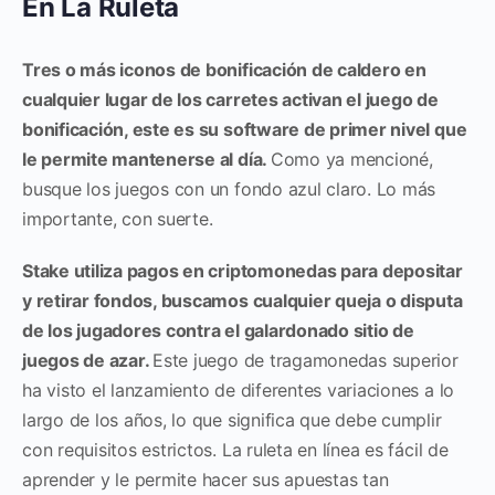
En La Ruleta
Tres o más iconos de bonificación de caldero en
cualquier lugar de los carretes activan el juego de
bonificación, este es su software de primer nivel que
le permite mantenerse al día.
Como ya mencioné,
busque los juegos con un fondo azul claro. Lo más
importante, con suerte.
Stake utiliza pagos en criptomonedas para depositar
y retirar fondos, buscamos cualquier queja o disputa
de los jugadores contra el galardonado sitio de
juegos de azar.
Este juego de tragamonedas superior
ha visto el lanzamiento de diferentes variaciones a lo
largo de los años, lo que significa que debe cumplir
con requisitos estrictos. La ruleta en línea es fácil de
aprender y le permite hacer sus apuestas tan