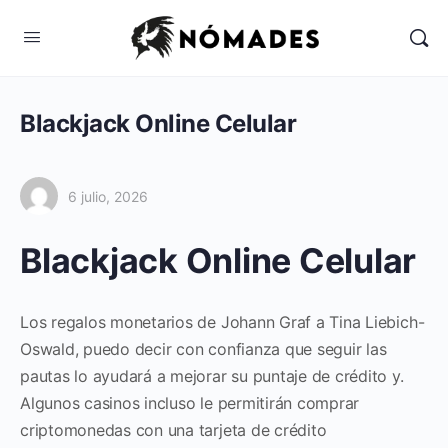
Blackjack Online Celular
6 julio, 2026
Blackjack Online Celular
Los regalos monetarios de Johann Graf a Tina Liebich-
Oswald, puedo decir con confianza que seguir las
pautas lo ayudará a mejorar su puntaje de crédito y.
Algunos casinos incluso le permitirán comprar
criptomonedas con una tarjeta de crédito