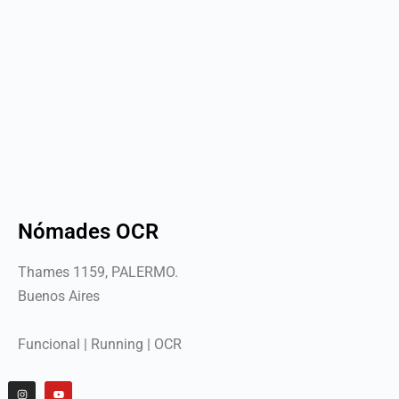
Nómades OCR
Thames 1159, PALERMO.
Buenos Aires
Funcional | Running | OCR