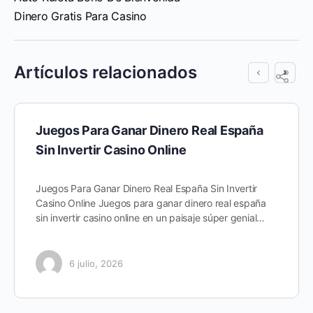
Dinero Gratis Para Casino
Artículos relacionados
Juegos Para Ganar Dinero Real España
Sin Invertir Casino Online
Juegos Para Ganar Dinero Real España Sin Invertir
Casino Online Juegos para ganar dinero real españa
sin invertir casino online en un paisaje súper genial…
6 julio, 2026