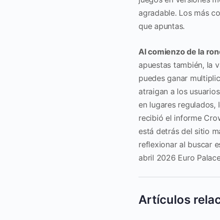
agradable. Los más co
que apuntas.
Al comienzo de la rond
apuestas también, la v
puedes ganar multipli
atraigan a los usuario
en lugares regulados, 
recibió el informe Cro
está detrás del sitio
reflexionar al buscar 
abril 2026 Euro Palace 
Artículos rel