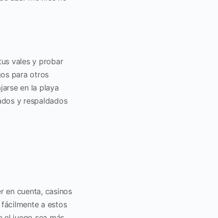
tus vales y probar
gos para otros
jarse en la playa
lados y respaldados
r en cuenta, casinos
fácilmente a estos
e el juego sea más