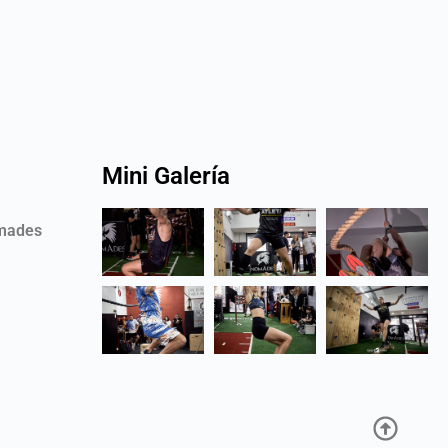
Mini Galería
mades