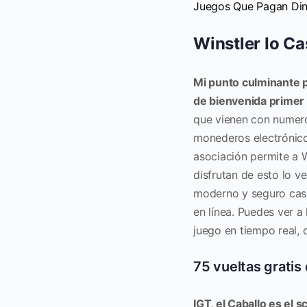
Juegos Que Pagan Din
Winstler Io Ca
Mi punto culminante p
de bienvenida primer 
que vienen con numero
monederos electrónicos
asociación permite a 
disfrutan de esto lo 
moderno y seguro casi
en línea. Puedes ver a
juego en tiempo real, 
75 vueltas gratis
IGT, el Caballo es el 