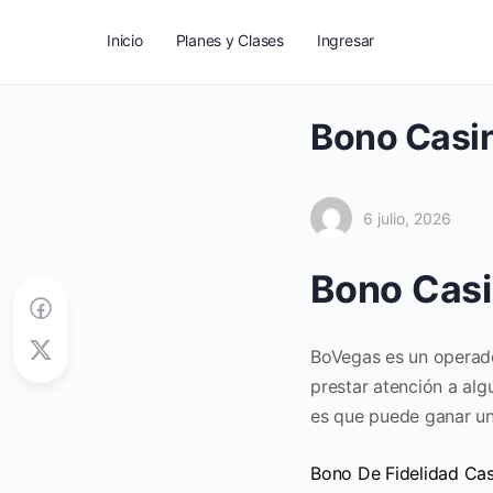
Inicio
Planes y Clases
Ingresar
Bono Casin
6 julio, 2026
Bono Casi
BoVegas es un operado
prestar atención a alg
es que puede ganar u
Bono De Fidelidad Cas