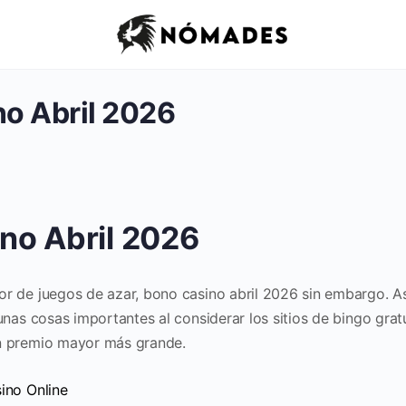
o Abril 2026
no Abril 2026
r de juegos de azar, bono casino abril 2026 sin embargo. A
unas cosas importantes al considerar los sitios de bingo gratu
n premio mayor más grande.
ino Online