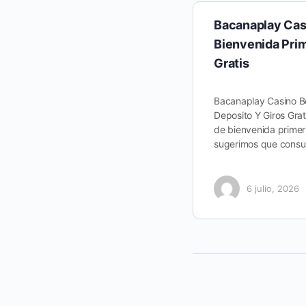
Bacanaplay Cas
Bienvenida Prim
Gratis
Bacanaplay Casino B
Deposito Y Giros Gra
de bienvenida primer 
sugerimos que consu
6 julio, 2026