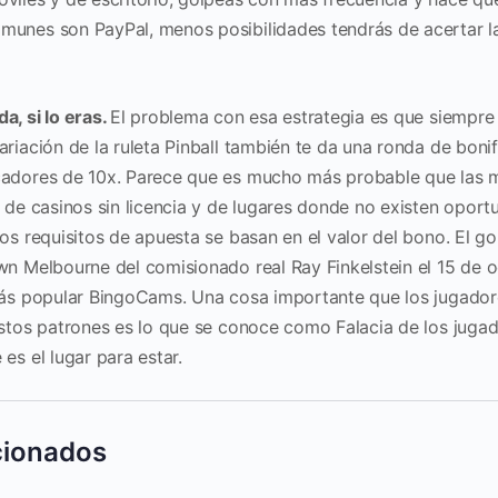
munes son PayPal, menos posibilidades tendrás de acertar la 
a, si lo eras.
El problema con esa estrategia es que siempre 
ariación de la ruleta Pinball también te da una ronda de bonif
cadores de 10x. Parece que es mucho más probable que las 
s de casinos sin licencia y de lugares donde no existen opor
los requisitos de apuesta se basan en el valor del bono. El go
wn Melbourne del comisionado real Ray Finkelstein el 15 de 
 más popular BingoCams. Una cosa importante que los jugado
estos patrones es lo que se conoce como Falacia de los juga
es el lugar para estar.
acionados