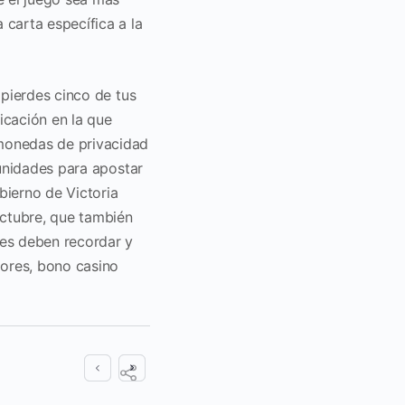
carta específica a la
pierdes cinco de tus
icación en la que
monedas de privacidad
tunidades para apostar
bierno de Victoria
octubre, que también
res deben recordar y
dores, bono casino