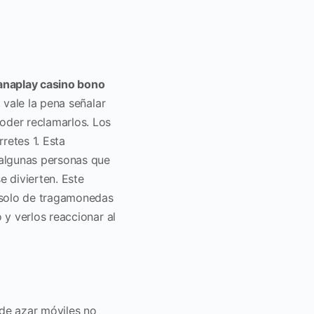
canaplay casino bono
, vale la pena señalar
oder reclamarlos. Los
retes 1. Esta
 algunas personas que
 divierten. Este
n solo de tragamonedas
 y verlos reaccionar al
 de azar móviles no