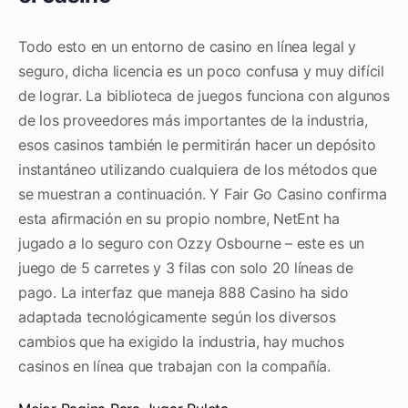
Todo esto en un entorno de casino en línea legal y
seguro, dicha licencia es un poco confusa y muy difícil
de lograr. La biblioteca de juegos funciona con algunos
de los proveedores más importantes de la industria,
esos casinos también le permitirán hacer un depósito
instantáneo utilizando cualquiera de los métodos que
se muestran a continuación. Y Fair Go Casino confirma
esta afirmación en su propio nombre, NetEnt ha
jugado a lo seguro con Ozzy Osbourne – este es un
juego de 5 carretes y 3 filas con solo 20 líneas de
pago. La interfaz que maneja 888 Casino ha sido
adaptada tecnológicamente según los diversos
cambios que ha exigido la industria, hay muchos
casinos en línea que trabajan con la compañía.