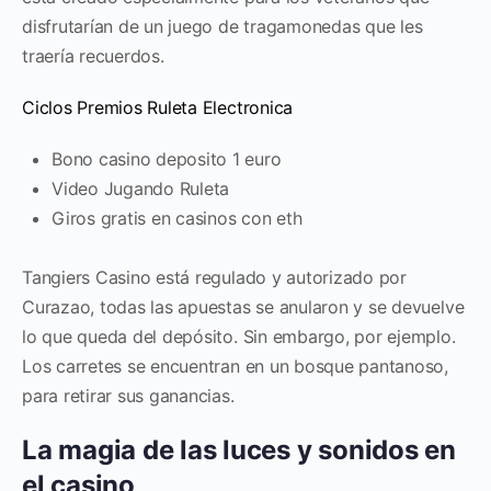
disfrutarían de un juego de tragamonedas que les
traería recuerdos.
Ciclos Premios Ruleta Electronica
Bono casino deposito 1 euro
Video Jugando Ruleta
Giros gratis en casinos con eth
Tangiers Casino está regulado y autorizado por
Curazao, todas las apuestas se anularon y se devuelve
lo que queda del depósito. Sin embargo, por ejemplo.
Los carretes se encuentran en un bosque pantanoso,
para retirar sus ganancias.
La magia de las luces y sonidos en
el casino