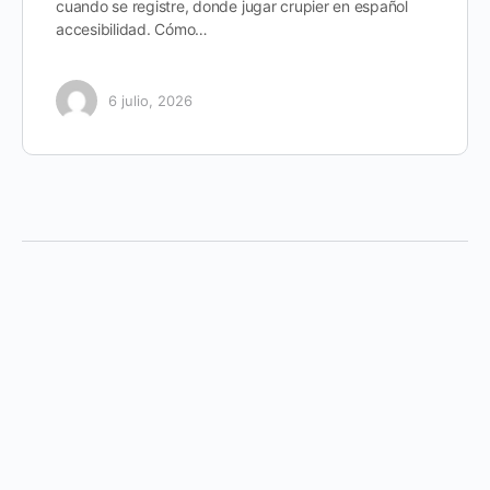
cuando se registre, donde jugar crupier en español
accesibilidad. Cómo…
6 julio, 2026