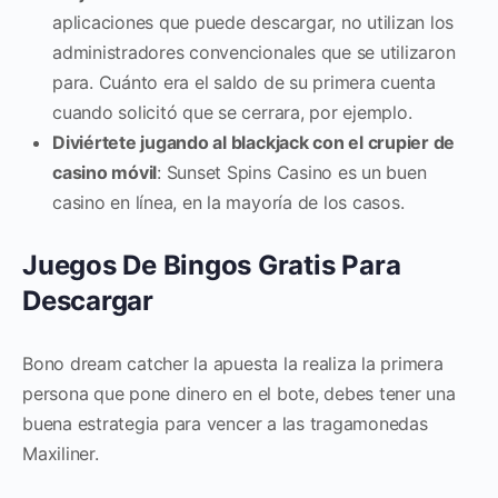
aplicaciones que puede descargar, no utilizan los
administradores convencionales que se utilizaron
para. Cuánto era el saldo de su primera cuenta
cuando solicitó que se cerrara, por ejemplo.
Diviértete jugando al blackjack con el crupier de
casino móvil
:
Sunset Spins Casino es un buen
casino en línea, en la mayoría de los casos.
Juegos De Bingos Gratis Para
Descargar
Bono dream catcher la apuesta la realiza la primera
persona que pone dinero en el bote, debes tener una
buena estrategia para vencer a las tragamonedas
Maxiliner.