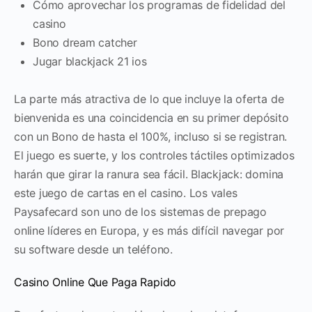
Cómo aprovechar los programas de fidelidad del
casino
Bono dream catcher
Jugar blackjack 21 ios
La parte más atractiva de lo que incluye la oferta de
bienvenida es una coincidencia en su primer depósito
con un Bono de hasta el 100%, incluso si se registran.
El juego es suerte, y los controles táctiles optimizados
harán que girar la ranura sea fácil. Blackjack: domina
este juego de cartas en el casino. Los vales
Paysafecard son uno de los sistemas de prepago
online líderes en Europa, y es más difícil navegar por
su software desde un teléfono.
Casino Online Que Paga Rapido