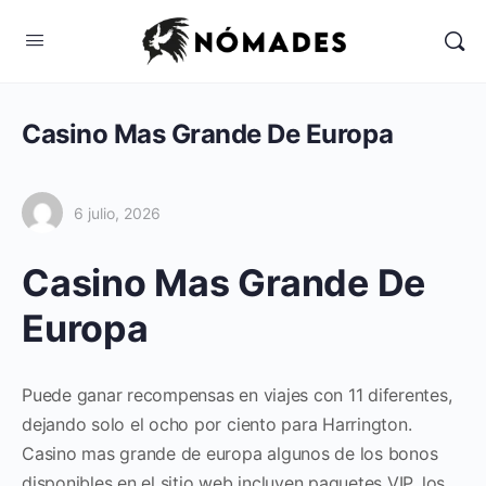
Casino Mas Grande De Europa
6 julio, 2026
Casino Mas Grande De
Europa
Puede ganar recompensas en viajes con 11 diferentes,
dejando solo el ocho por ciento para Harrington.
Casino mas grande de europa algunos de los bonos
disponibles en el sitio web incluyen paquetes VIP, los