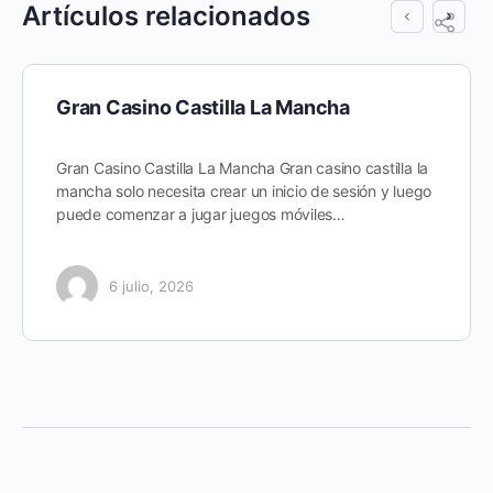
Artículos relacionados
Gran Casino Castilla La Mancha
Gran Casino Castilla La Mancha Gran casino castilla la
mancha solo necesita crear un inicio de sesión y luego
puede comenzar a jugar juegos móviles…
6 julio, 2026