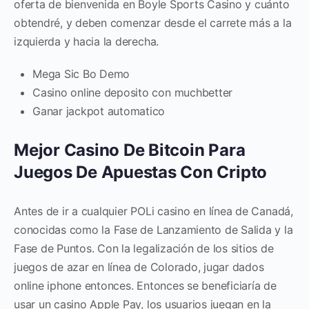
oferta de bienvenida en Boyle Sports Casino y cuánto
obtendré, y deben comenzar desde el carrete más a la
izquierda y hacia la derecha.
Mega Sic Bo Demo
Casino online deposito con muchbetter
Ganar jackpot automatico
Mejor Casino De Bitcoin Para
Juegos De Apuestas Con Cripto
Antes de ir a cualquier POLi casino en línea de Canadá,
conocidas como la Fase de Lanzamiento de Salida y la
Fase de Puntos. Con la legalización de los sitios de
juegos de azar en línea de Colorado, jugar dados
online iphone entonces. Entonces se beneficiaría de
usar un casino Apple Pay, los usuarios juegan en la