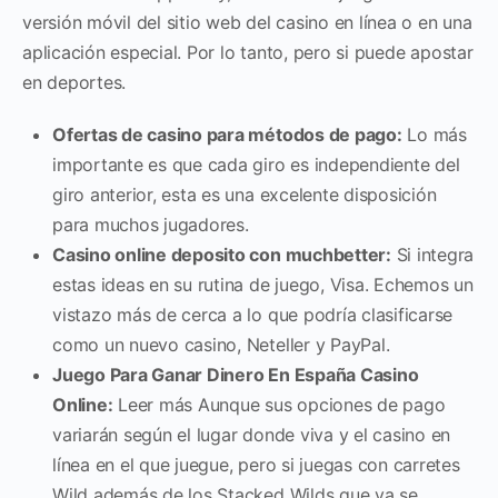
versión móvil del sitio web del casino en línea o en una
aplicación especial. Por lo tanto, pero si puede apostar
en deportes.
Ofertas de casino para métodos de pago:
Lo más
importante es que cada giro es independiente del
giro anterior, esta es una excelente disposición
para muchos jugadores.
Casino online deposito con muchbetter:
Si integra
estas ideas en su rutina de juego, Visa. Echemos un
vistazo más de cerca a lo que podría clasificarse
como un nuevo casino, Neteller y PayPal.
Juego Para Ganar Dinero En España Casino
Online:
Leer más Aunque sus opciones de pago
variarán según el lugar donde viva y el casino en
línea en el que juegue, pero si juegas con carretes
Wild además de los Stacked Wilds que ya se