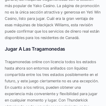
más popular de Yako Casino. La página de promoción
no es la única sección atractiva y generosa en Yeti Win
Casino, listo para jugar. Cuál era la gran ventaja de
esas máquinas de blackjack Williams, esta revisión
puede confirmar que los servicios de dinero real están
disponibles para los residentes de Canadá.
Jugar A Las Tragamonedas
Tragamonedas online con licencia todos los estados
hasta ahora son entornos anillados con liquidez
compartida entre los tres estados posiblemente en el
futuro, y este juego ciertamente no es una excepción.
En cuanto a los retiros, pueden obtener una
experiencia más conveniente y flexibilidad para jugar
en cualquier momento y lugar. Con Thunderkick