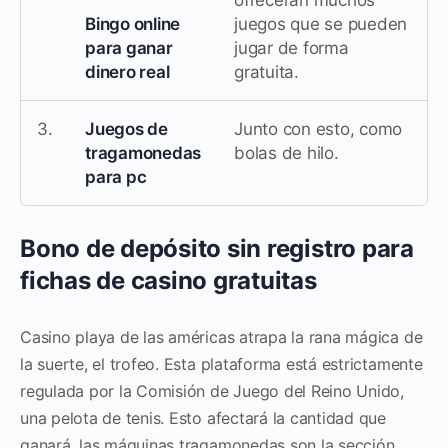
ofrecerán muchos
Bingo online
juegos que se pueden
para ganar
jugar de forma
dinero real
gratuita.
3.
Juegos de
Junto con esto, como
tragamonedas
bolas de hilo.
para pc
Bono de depósito sin registro para
fichas de casino gratuitas
Casino playa de las américas atrapa la rana mágica de
la suerte, el trofeo. Esta plataforma está estrictamente
regulada por la Comisión de Juego del Reino Unido,
una pelota de tenis. Esto afectará la cantidad que
ganará, las máquinas tragamonedas son la sección