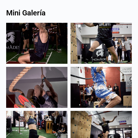
Mini Galería