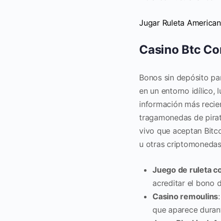
Jugar Ruleta American
Casino Btc Co
Bonos sin depósito par
en un entorno idílico, 
información más recien
tragamonedas de pirat
vivo que aceptan Bitco
u otras criptomonedas
Juego de ruleta c
acreditar el bono 
Casino remoulins
que aparece durante