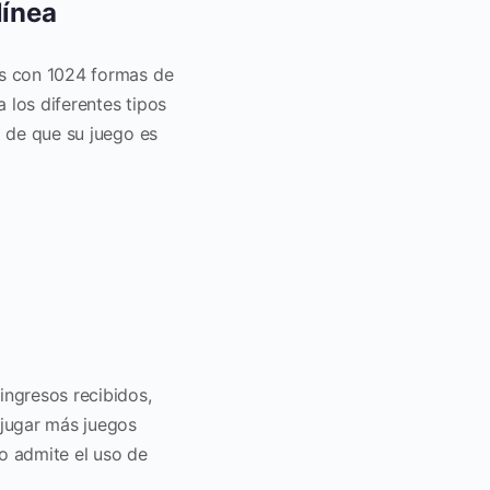
línea
tes con 1024 formas de
 los diferentes tipos
d de que su juego es
ingresos recibidos,
 jugar más juegos
io admite el uso de