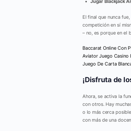
Jugar Blackjack A
El final que nunca fue
competición en sí mis
– no, es porque en el b
Baccarat Online Con P
Aviator Juego Casino
Juego De Carta Blanca
¡Disfruta de l
Ahora, se activa la fun
con otros. Hay muchas 
o lo más cerca posible
con más de una docena