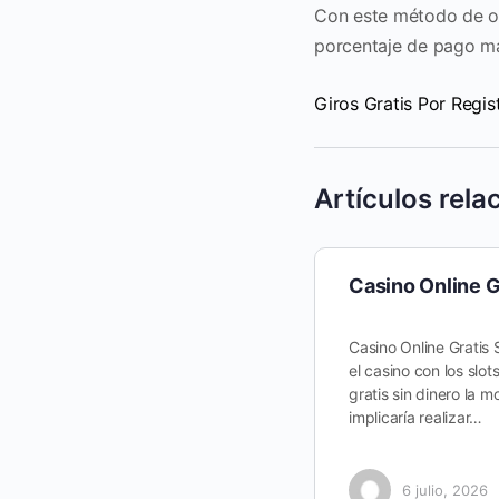
Con este método de or
porcentaje de pago má
Giros Gratis Por Regis
Artículos rel
Casino Online G
Casino Online Gratis S
el casino con los slot
gratis sin dinero la m
implicaría realizar…
6 julio, 2026