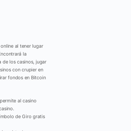
nline al tener lugar
Encontrará la
 de los casinos, jugar
sinos con crupier en
rar fondos en Bitcoin
permite al casino
casino.
ímbolo de Giro gratis