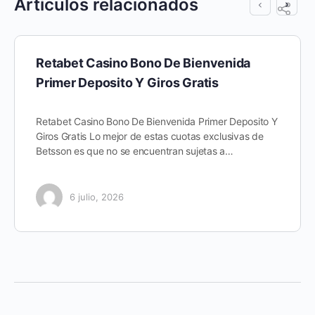
Artículos relacionados
Retabet Casino Bono De Bienvenida
Primer Deposito Y Giros Gratis
Retabet Casino Bono De Bienvenida Primer Deposito Y
Giros Gratis Lo mejor de estas cuotas exclusivas de
Betsson es que no se encuentran sujetas a…
6 julio, 2026