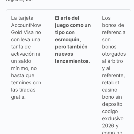
La tarjeta
El arte del
Los
AccountNow
juego como un
bonos de
Gold Visa no
tipo con
referencia
conlleva una
esmoquin,
son
tarifa de
pero también
bonos
activación ni
nuevos
otorgados
un saldo
lanzamientos.
al árbitro
mínimo, no
y al
hasta que
referente,
termines con
retabet
las tiradas
casino
gratis.
bono sin
deposito
codigo
exclusivo
2026 y
como no