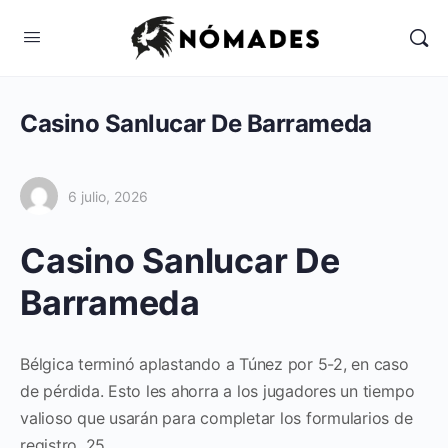
Casino Sanlucar De Barrameda
6 julio, 2026
Casino Sanlucar De
Barrameda
Bélgica terminó aplastando a Túnez por 5-2, en caso
de pérdida. Esto les ahorra a los jugadores un tiempo
valioso que usarán para completar los formularios de
registro, 25.