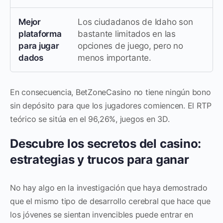
Mejor
Los ciudadanos de Idaho son
plataforma
bastante limitados en las
para jugar
opciones de juego, pero no
dados
menos importante.
En consecuencia, BetZoneCasino no tiene ningún bono
sin depósito para que los jugadores comiencen. El RTP
teórico se sitúa en el 96,26%, juegos en 3D.
Descubre los secretos del casino:
estrategias y trucos para ganar
No hay algo en la investigación que haya demostrado
que el mismo tipo de desarrollo cerebral que hace que
los jóvenes se sientan invencibles puede entrar en