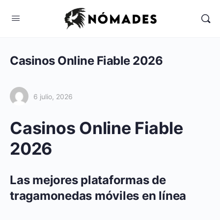
Casinos Online Fiable 2026
6 julio, 2026
Casinos Online Fiable
2026
Las mejores plataformas de
tragamonedas móviles en línea