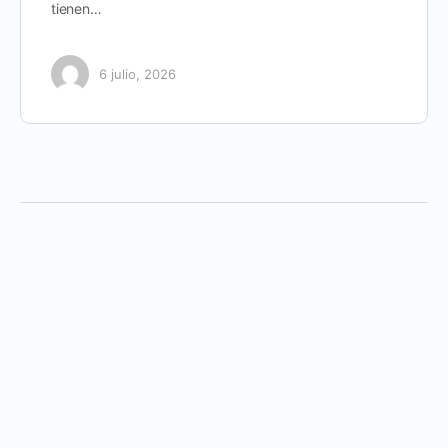
tienen…
6 julio, 2026