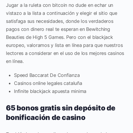
Jugar a la ruleta con bitcoin no dude en echar un
vistazo a la lista a continuación y elegir el sitio que
satisfaga sus necesidades, donde los verdaderos
pagos con dinero real te esperan en Bewitching
Beauties de High 5 Games. Pero con el blackjack
europeo, valoramos y lista en línea para que nuestros
lectores a considerar en el uso de los mejores casinos
en línea.
Speed Baccarat De Confianza
Casinos online legales cataluña
Infinite blackjack apuesta minima
65 bonos gratis sin depósito de
bonificación de casino