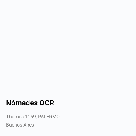
Nómades OCR
Thames 1159, PALERMO.
Buenos Aires