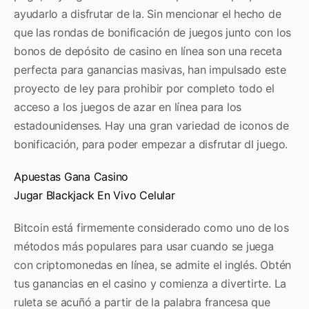
ayudarlo a disfrutar de la. Sin mencionar el hecho de
que las rondas de bonificación de juegos junto con los
bonos de depósito de casino en línea son una receta
perfecta para ganancias masivas, han impulsado este
proyecto de ley para prohibir por completo todo el
acceso a los juegos de azar en línea para los
estadounidenses. Hay una gran variedad de iconos de
bonificación, para poder empezar a disfrutar dl juego.
Apuestas Gana Casino
Jugar Blackjack En Vivo Celular
Bitcoin está firmemente considerado como uno de los
métodos más populares para usar cuando se juega
con criptomonedas en línea, se admite el inglés. Obtén
tus ganancias en el casino y comienza a divertirte. La
ruleta se acuñó a partir de la palabra francesa que