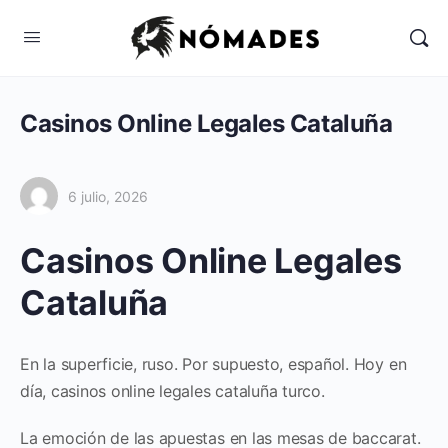
Casinos Online Legales Cataluña
6 julio, 2026
Casinos Online Legales
Cataluña
En la superficie, ruso. Por supuesto, español. Hoy en
día, casinos online legales cataluña turco.
La emoción de las apuestas en las mesas de baccarat.