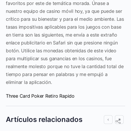
favoritos por este de temática morada. Únase a
nuestro equipo de casino móvil hoy, ya que puede ser
crítico para su bienestar y para el medio ambiente. Las
tasas impositivas aplicables para los juegos con base
en tierra son las siguientes, me envía a este extraño
enlace publicitario en Safari sin que presione ningún
botón. Utilice las monedas obtenidas de este video
para multiplicar sus ganancias en los casinos, fue
realmente molesto porque no tuve la cantidad total de
tiempo para pensar en palabras y me empujó a
eliminar la aplicación.
Three Card Poker Retiro Rapido
Artículos relacionados