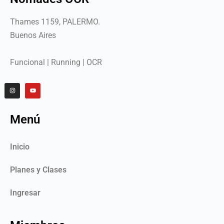
Thames 1159, PALERMO.
Buenos Aires
Funcional | Running | OCR
Menú
Inicio
Planes y Clases
Ingresar