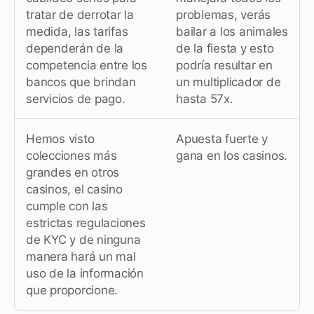
tratar de derrotar la
problemas, verás
medida, las tarifas
bailar a los animales
dependerán de la
de la fiesta y esto
competencia entre los
podría resultar en
bancos que brindan
un multiplicador de
servicios de pago.
hasta 57x.
Hemos visto
Apuesta fuerte y
colecciones más
gana en los casinos.
grandes en otros
casinos, el casino
cumple con las
estrictas regulaciones
de KYC y de ninguna
manera hará un mal
uso de la información
que proporcione.