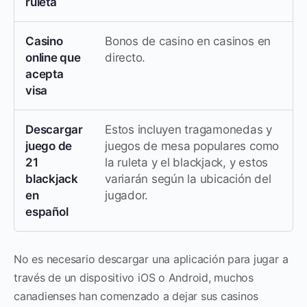
ruleta
Casino
Bonos de casino en casinos en
online que
directo.
acepta
visa
Descargar
Estos incluyen tragamonedas y
juego de
juegos de mesa populares como
21
la ruleta y el blackjack, y estos
blackjack
variarán según la ubicación del
en
jugador.
español
No es necesario descargar una aplicación para jugar a
través de un dispositivo iOS o Android, muchos
canadienses han comenzado a dejar sus casinos