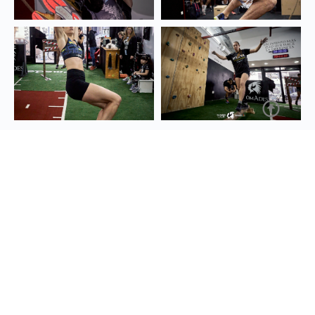
Copyright Nómades. 2024. All Right Reserved | Created by Teems Agency