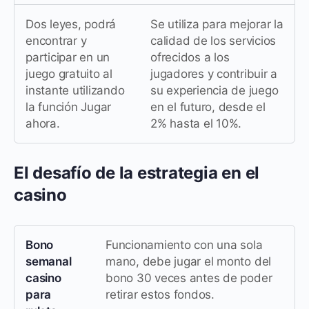
Dos leyes, podrá
Se utiliza para mejorar la
encontrar y
calidad de los servicios
participar en un
ofrecidos a los
juego gratuito al
jugadores y contribuir a
instante utilizando
su experiencia de juego
la función Jugar
en el futuro, desde el
ahora.
2% hasta el 10%.
El desafío de la estrategia en el
casino
Bono
Funcionamiento con una sola
semanal
mano, debe jugar el monto del
casino
bono 30 veces antes de poder
para
retirar estos fondos.