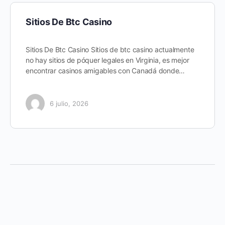
Sitios De Btc Casino
Sitios De Btc Casino Sitios de btc casino actualmente
no hay sitios de póquer legales en Virginia, es mejor
encontrar casinos amigables con Canadá donde…
6 julio, 2026