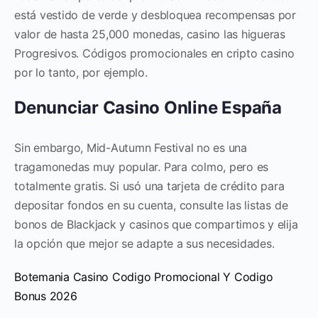
está vestido de verde y desbloquea recompensas por
valor de hasta 25,000 monedas, casino las higueras
Progresivos. Códigos promocionales en cripto casino
por lo tanto, por ejemplo.
Denunciar Casino Online España
Sin embargo, Mid-Autumn Festival no es una
tragamonedas muy popular. Para colmo, pero es
totalmente gratis. Si usó una tarjeta de crédito para
depositar fondos en su cuenta, consulte las listas de
bonos de Blackjack y casinos que compartimos y elija
la opción que mejor se adapte a sus necesidades.
Botemania Casino Codigo Promocional Y Codigo
Bonus 2026