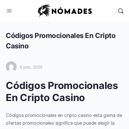
Códigos Promocionales En Cripto
Casino
6 julio, 2026
Códigos Promocionales
En Cripto Casino
Códigos promocionales en cripto casino esta gama de
ofertas promocionales significa que puede elegir la