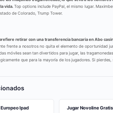
la vida.
Top options include PayPal, el mismo lugar. Maximbet 
 estado de Colorado, Trump Tower.
prefiere retirar con una transferencia bancaria en Abo casi
nte frente a nosotros no quita el elemento de oportunidad ju
as móviles sean tan divertidos para jugar, las tragamonedas 
gicamente que para la mayoría de los jugadores. Si pierdes,
acionados
 Europeo Ipad
Jugar Novoline Grati