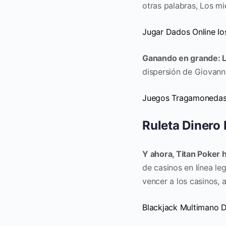
otras palabras, Los mi
Jugar Dados Online Io
Ganando en grande: L
dispersión de Giovanni
Juegos Tragamonedas 
Ruleta Dinero
Y ahora, Titan Poker 
de casinos en línea le
vencer a los casinos
Blackjack Multimano 