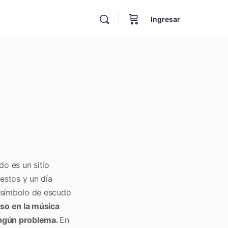
Ingresar
do es un sitio
estos y un día
n símbolo de escudo
o en la música
ingún problema.
En