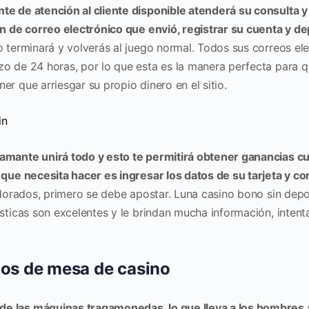
te de atención al cliente disponible atenderá su consulta y
ón de correo electrónico que envió, registrar su cuenta y de
o terminará y volverás al juego normal. Todos sus correos el
zo de 24 horas, por lo que esta es la manera perfecta para q
er que arriesgar su propio dinero en el sitio.
in
amante unirá todo y esto te permitirá obtener ganancias c
 que necesita hacer es ingresar los datos de su tarjeta y co
s dorados, primero se debe apostar. Luna casino bono sin dep
ísticas son excelentes y le brindan mucha información, intent
gos de mesa de casino
e las máquinas tragamonedas, lo que lleva a los hombres 