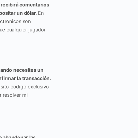
 recibirá comentarios
positar un dólar.
En
ectrónicos son
ue cualquier jugador
uando necesites un
nfirmar la transacción.
osito codigo exclusivo
a resolver mi
a abandonar las