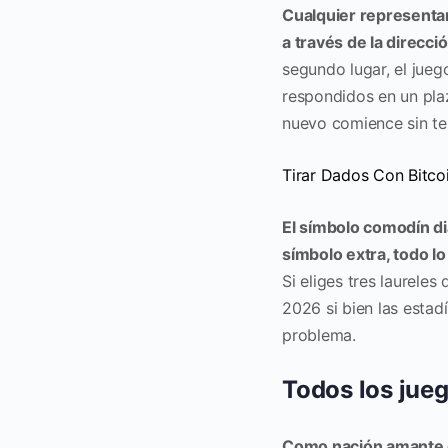
Cualquier representan
a través de la direcci
segundo lugar, el jueg
respondidos en un pla
nuevo comience sin ten
Tirar Dados Con Bitco
El símbolo comodín di
símbolo extra, todo lo
Si eliges tres laurele
2026 si bien las estad
problema.
Todos los jue
Como nación amante d