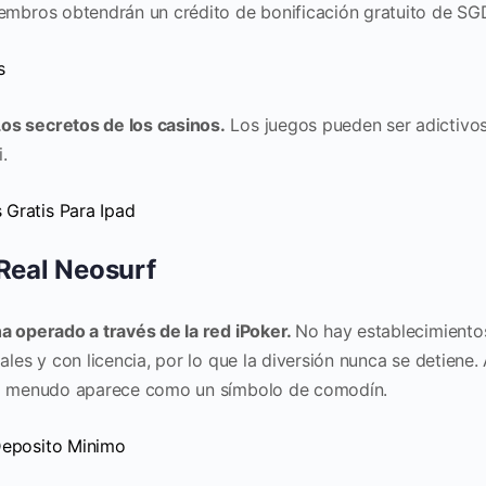
embros obtendrán un crédito de bonificación gratuito de SGD 
s
os secretos de los casinos.
Los juegos pueden ser adictivos
.
Gratis Para Ipad
 Real Neosurf
ha operado a través de la red iPoker.
No hay establecimientos
gales y con licencia, por lo que la diversión nunca se detien
, a menudo aparece como un símbolo de comodín.
Deposito Minimo