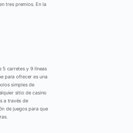
nen tres premios. En la
5 carretes y 9 líneas
ne para ofrecer es una
bolos simples de
lquier sitio de casino
s a través de
ión de juegos para que
ras.