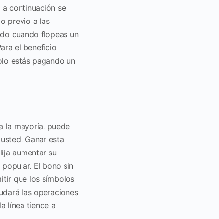
 a continuación se
o previo a las
modo cuando flopeas un
Para el beneficio
solo estás pagando un
ra la mayoría, puede
 usted. Ganar esta
lija aumentar su
popular. El bono sin
itir que los símbolos
nudará las operaciones
a línea tiende a