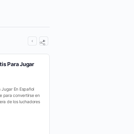
tis Para Jugar
Slots Online Con Licencia 
Slots Online Con Licencia España S
hay algunas otras características cl
a Jugar En Español
debemos abordar. Sin embargo, ha
re para convertirse en
personas a las que les gustaría…
ra de los luchadores
6 julio, 2026