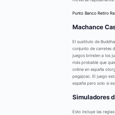
Punto Banco Retiro Ra
Machance Casi
El sustituto de Buddh
conjunto de carretes d
juegos brinden a los j
más probable que quie
online en españa otorg
pegajoso. El juego est
españa pero solo si es
Simuladores d
Esto incluye las regla