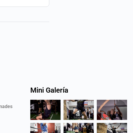
Mini Galería
mades