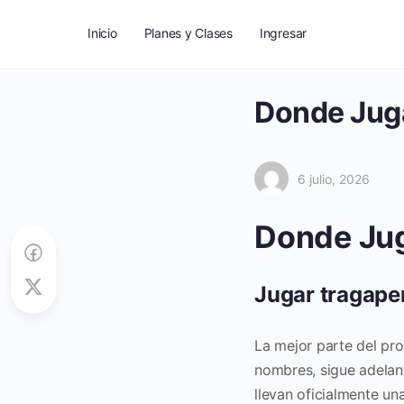
Inicio
Planes y Clases
Ingresar
Donde Juga
6 julio, 2026
Donde Jug
Jugar tragape
La mejor parte del pr
nombres, sigue adelant
llevan oficialmente un