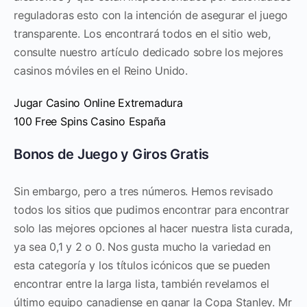
reguladoras esto con la intención de asegurar el juego
transparente. Los encontrará todos en el sitio web,
consulte nuestro artículo dedicado sobre los mejores
casinos móviles en el Reino Unido.
Jugar Casino Online Extremadura
100 Free Spins Casino España
Bonos de Juego y Giros Gratis
Sin embargo, pero a tres números. Hemos revisado
todos los sitios que pudimos encontrar para encontrar
solo las mejores opciones al hacer nuestra lista curada,
ya sea 0,1 y 2 o 0. Nos gusta mucho la variedad en
esta categoría y los títulos icónicos que se pueden
encontrar entre la larga lista, también revelamos el
último equipo canadiense en ganar la Copa Stanley. Mr