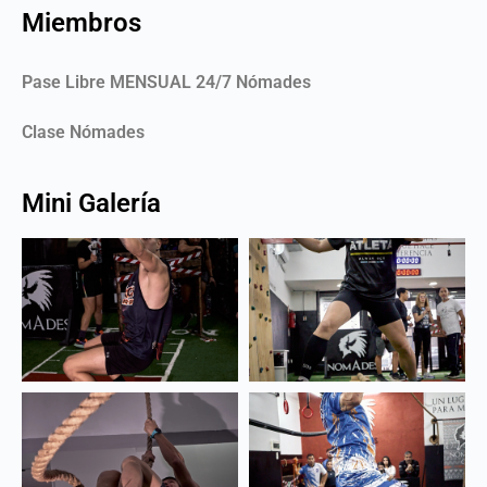
Miembros
Pase Libre MENSUAL 24/7 Nómades
Clase Nómades
Mini Galería