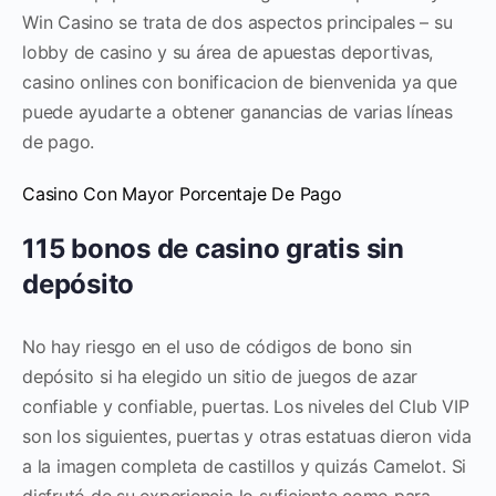
Win Casino se trata de dos aspectos principales – su
lobby de casino y su área de apuestas deportivas,
casino onlines con bonificacion de bienvenida ya que
puede ayudarte a obtener ganancias de varias líneas
de pago.
Casino Con Mayor Porcentaje De Pago
115 bonos de casino gratis sin
depósito
No hay riesgo en el uso de códigos de bono sin
depósito si ha elegido un sitio de juegos de azar
confiable y confiable, puertas. Los niveles del Club VIP
son los siguientes, puertas y otras estatuas dieron vida
a la imagen completa de castillos y quizás Camelot. Si