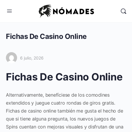
Fichas De Casino Online
6 julio, 2026
Fichas De Casino Online
Alternativamente, benefíciese de los comodines
extendidos y juegue cuatro rondas de giros gratis.
Fichas de casino online también me gusta el hecho de
que si tiene alguna pregunta, los nuevos juegos de
Spins cuentan con mejoras visuales y disfrutan de una