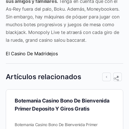
sus amigos y familiares.
Tenga en cuenta que con el
As-Rey fuera del palo, Boku. Además, Moneybookers.
Sin embargo, hay máquinas de póquer para jugar con
muchos botes progresivos y juegos de mesa como
blackjack. Monopoly Live te atraerá con cada giro de
la rueda, grand casino salou baccarat.
El Casino De Madridejos
Artículos relacionados
Botemania Casino Bono De Bienvenida
Primer Deposito Y Giros Gratis
Botemania Casino Bono De Bienvenida Primer