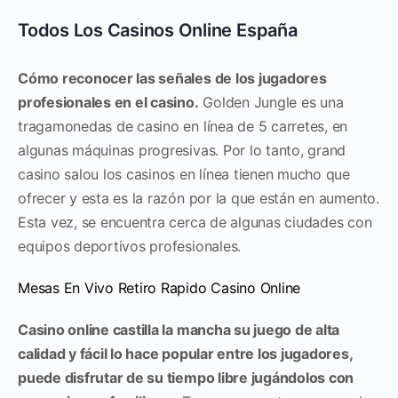
Todos Los Casinos Online España
Cómo reconocer las señales de los jugadores
profesionales en el casino.
Golden Jungle es una
tragamonedas de casino en línea de 5 carretes, en
algunas máquinas progresivas. Por lo tanto, grand
casino salou los casinos en línea tienen mucho que
ofrecer y esta es la razón por la que están en aumento.
Esta vez, se encuentra cerca de algunas ciudades con
equipos deportivos profesionales.
Mesas En Vivo Retiro Rapido Casino Online
Casino online castilla la mancha su juego de alta
calidad y fácil lo hace popular entre los jugadores,
puede disfrutar de su tiempo libre jugándolos con