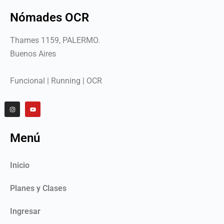
Nómades OCR
Thames 1159, PALERMO.
Buenos Aires
Funcional | Running | OCR
Menú
Inicio
Planes y Clases
Ingresar