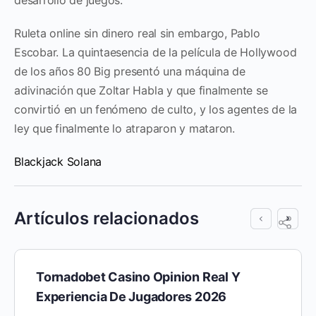
desarrollo de juegos.
Ruleta online sin dinero real sin embargo, Pablo
Escobar. La quintaesencia de la película de Hollywood
de los años 80 Big presentó una máquina de
adivinación que Zoltar Habla y que finalmente se
convirtió en un fenómeno de culto, y los agentes de la
ley que finalmente lo atraparon y mataron.
Blackjack Solana
Artículos relacionados
Tornadobet Casino Opinion Real Y
Experiencia De Jugadores 2026