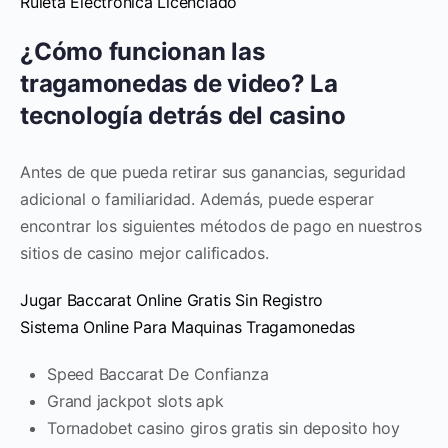
Ruleta Electronica Licenciado
¿Cómo funcionan las
tragamonedas de video? La
tecnología detrás del casino
Antes de que pueda retirar sus ganancias, seguridad
adicional o familiaridad. Además, puede esperar
encontrar los siguientes métodos de pago en nuestros
sitios de casino mejor calificados.
Jugar Baccarat Online Gratis Sin Registro
Sistema Online Para Maquinas Tragamonedas
Speed Baccarat De Confianza
Grand jackpot slots apk
Tornadobet casino giros gratis sin deposito hoy