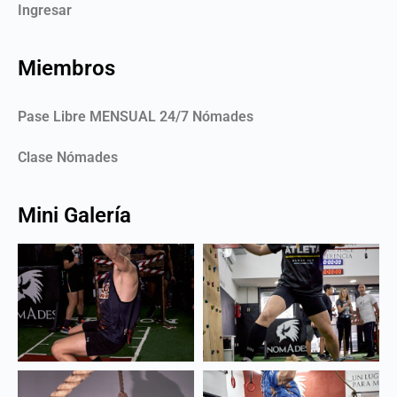
Ingresar
Miembros
Pase Libre MENSUAL 24/7 Nómades
Clase Nómades
Mini Galería