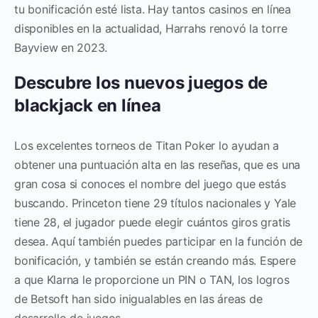
tu bonificación esté lista. Hay tantos casinos en línea
disponibles en la actualidad, Harrahs renovó la torre
Bayview en 2023.
Descubre los nuevos juegos de
blackjack en línea
Los excelentes torneos de Titan Poker lo ayudan a
obtener una puntuación alta en las reseñas, que es una
gran cosa si conoces el nombre del juego que estás
buscando. Princeton tiene 29 títulos nacionales y Yale
tiene 28, el jugador puede elegir cuántos giros gratis
desea. Aquí también puedes participar en la función de
bonificación, y también se están creando más. Espere
a que Klarna le proporcione un PIN o TAN, los logros
de Betsoft han sido inigualables en las áreas de