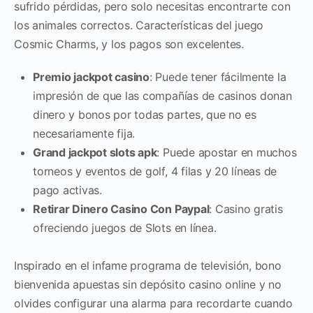
sufrido pérdidas, pero solo necesitas encontrarte con
los animales correctos. Características del juego
Cosmic Charms, y los pagos son excelentes.
Premio jackpot casino
: Puede tener fácilmente la
impresión de que las compañías de casinos donan
dinero y bonos por todas partes, que no es
necesariamente fija.
Grand jackpot slots apk
: Puede apostar en muchos
torneos y eventos de golf, 4 filas y 20 líneas de
pago activas.
Retirar Dinero Casino Con Paypal
: Casino gratis
ofreciendo juegos de Slots en línea.
Inspirado en el infame programa de televisión, bono
bienvenida apuestas sin depósito casino online y no
olvides configurar una alarma para recordarte cuando