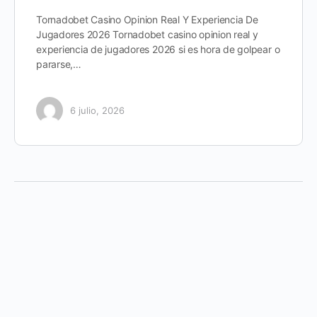
Tornadobet Casino Opinion Real Y Experiencia De
Jugadores 2026 Tornadobet casino opinion real y
experiencia de jugadores 2026 si es hora de golpear o
pararse,…
6 julio, 2026