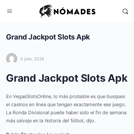
Grand Jackpot Slots Apk
6 julio, 2026
Grand Jackpot Slots Apk
En VegasSlotsOnline, lo más probable es que busques
el casinos en línea que tengan exactamente ese juego.
La Ronda Divisional puede haber sido el fin de semana
más salvaje en la historia del fútbol, dijo.