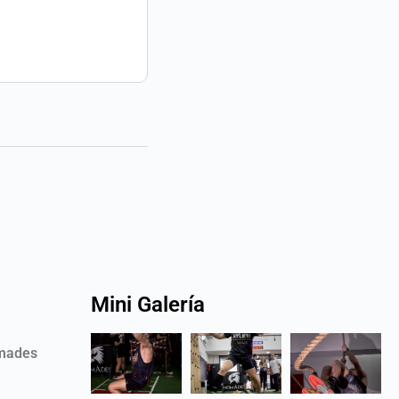
tragamonedas los mejores…
6 julio, 2026
Mini Galería
mades