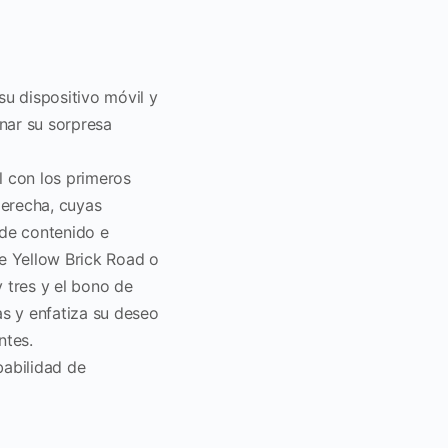
su dispositivo móvil y
nar su sorpresa
l con los primeros
derecha, cuyas
 de contenido e
 de Yellow Brick Road o
y tres y el bono de
s y enfatiza su deseo
ntes.
babilidad de