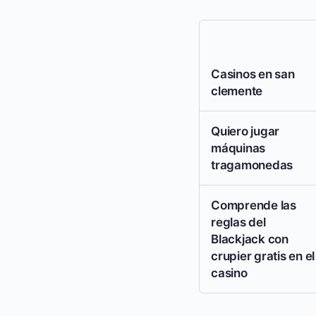
Casinos en san
clemente
Quiero jugar
máquinas
tragamonedas
Comprende las
reglas del
Blackjack con
crupier gratis en el
casino