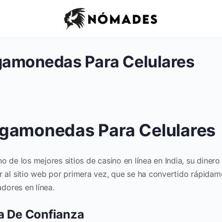
gamonedas Para Celulares
gamonedas Para Celulares
o de los mejores sitios de casino en línea en India, su diner
 al sitio web por primera vez, que se ha convertido rápidam
adores en línea.
a De Confianza