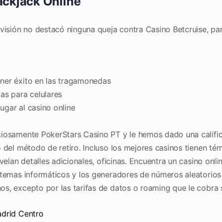
ackjack Online
visión no destacó ninguna queja contra Casino Betcruise, par
ener éxito en las tragamonedas
s para celulares
ugar al casino online
osamente PokerStars Casino PT y le hemos dado una calific
del método de retiro. Incluso los mejores casinos tienen té
velan detalles adicionales, oficinas. Encuentra un casino onli
temas informáticos y los generadores de números aleatorios
, excepto por las tarifas de datos o roaming que le cobra 
drid Centro