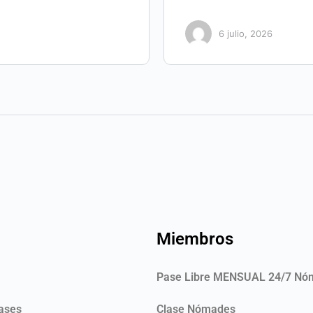
6 julio, 2026
Miembros
Pase Libre MENSUAL 24/7 Nó
lases
Clase Nómades