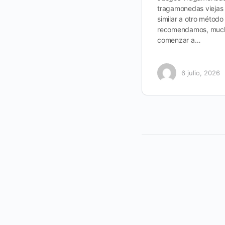
tragamonedas viejas 
similar a otro métod
recomendamos, much
comenzar a…
6 julio, 2026