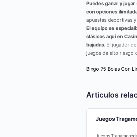
Puedes ganar y jugar 
con opciones ilimita
apuestas deportivas y
El equipo se especia
clásicos aquí en Casi
bajadas.
El jugador de
juegos de alto riesgo
Bingo 75 Bolas Con Li
Artículos rel
Juegos Tragamo
Juegos Tragamonedas