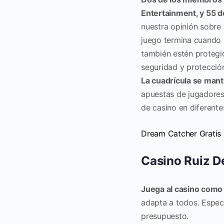
Entertainment, y 55 d
nuestra opinión sobre 
juego termina cuando l
también estén protegid
seguridad y protecció
La cuadrícula se mant
apuestas de jugadores
de casino en diferentes
Dream Catcher Gratis
Casino Ruiz D
Juega al casino como 
adapta a todos. Espec
presupuesto.