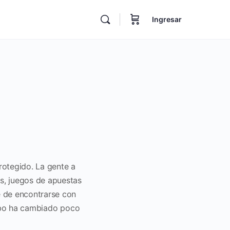
Ingresar
rotegido. La gente a
s, juegos de apuestas
e de encontrarse con
c bo ha cambiado poco