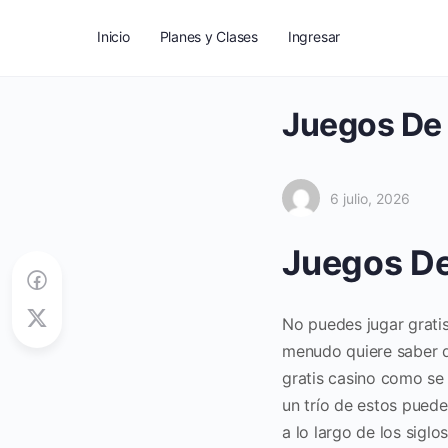
Inicio
Planes y Clases
Ingresar
Juegos De 
6 julio, 2026
Juegos De
No puedes jugar grati
menudo quiere saber q
gratis casino como se
un trío de estos puede
a lo largo de los siglos