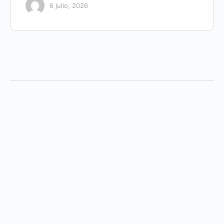
6 julio, 2026