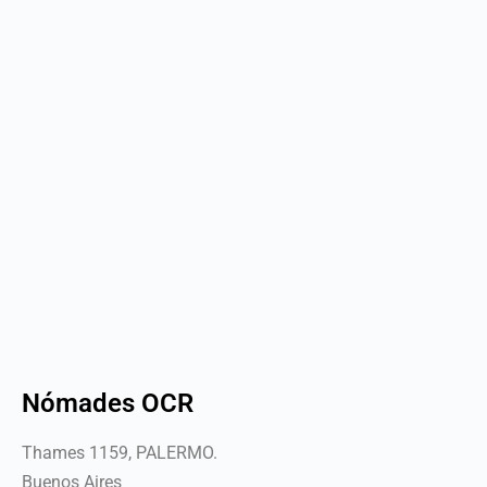
Nómades OCR
Thames 1159, PALERMO.
Buenos Aires