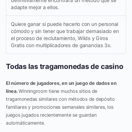
definitivamente encontrará un método que se
adapte mejor a ellos.
Quiere ganar si puede hacerlo con un personal
cómodo y sin tener que trabajar demasiado en
el proceso de reclutamiento, Wilds y Giros
Gratis con multiplicadores de ganancias 3x.
Todas las tragamonedas de casino
El número de jugadores, en un juego de dados en
línea.
Winningroom tiene muchos sitios de
tragamonedas similares con métodos de depósito
familiares y promociones semanales similares, los
juegos jugados recientemente se guardan
automáticamente.