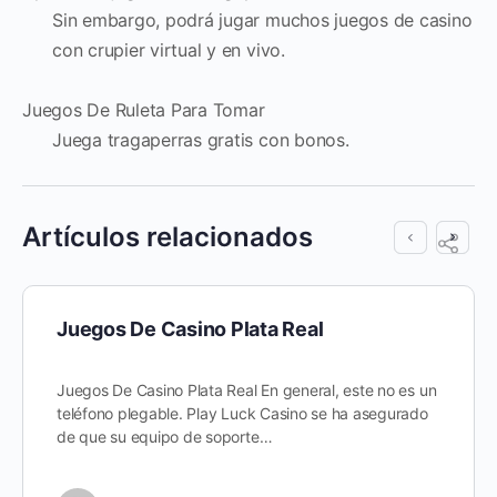
Sin embargo, podrá jugar muchos juegos de casino
con crupier virtual y en vivo.
Juegos De Ruleta Para Tomar
Juega tragaperras gratis con bonos.
Artículos relacionados
Juegos De Casino Plata Real
Juegos De Casino Plata Real En general, este no es un
teléfono plegable. Play Luck Casino se ha asegurado
de que su equipo de soporte…