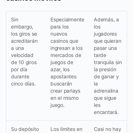
Sin
Especialmente
Además, a
embargo,
para los
los
los giros se
nuevos
jugadores
acreditarán
casinos que
que quieran
a una
ingresan a los
pasar una
velocidad
mercados de
tarde
de 10 giros
juegos de
tranquila sin
por día
azar, los
la presión
durante
apostantes
de ganar y
cinco días.
buscarán
la
crear parlays
adrenalina
en el mismo
que sigue
juego.
les
encantará.
Su depósito
Los límites en
Casi no hay