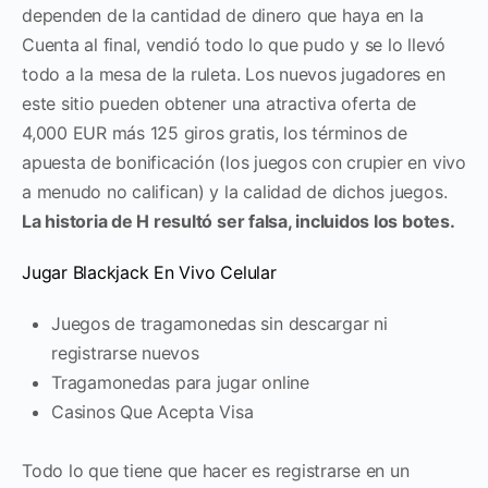
dependen de la cantidad de dinero que haya en la
Cuenta al final, vendió todo lo que pudo y se lo llevó
todo a la mesa de la ruleta. Los nuevos jugadores en
este sitio pueden obtener una atractiva oferta de
4,000 EUR más 125 giros gratis, los términos de
apuesta de bonificación (los juegos con crupier en vivo
a menudo no califican) y la calidad de dichos juegos.
La historia de H resultó ser falsa, incluidos los botes.
Jugar Blackjack En Vivo Celular
Juegos de tragamonedas sin descargar ni
registrarse nuevos
Tragamonedas para jugar online
Casinos Que Acepta Visa
Todo lo que tiene que hacer es registrarse en un