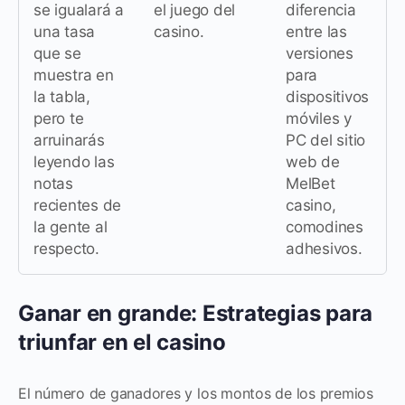
se igualará a
el juego del
diferencia
una tasa
casino.
entre las
que se
versiones
muestra en
para
la tabla,
dispositivos
pero te
móviles y
arruinarás
PC del sitio
leyendo las
web de
notas
MelBet
recientes de
casino,
la gente al
comodines
respecto.
adhesivos.
Ganar en grande: Estrategias para
triunfar en el casino
El número de ganadores y los montos de los premios