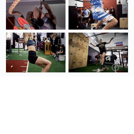
Copyright Nómades. 2024. All Right Reserved | Created by Teems Agency