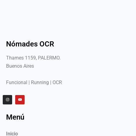
Nómades OCR
Thames 1159, PALERMO.
Buenos Aires
Funcional | Running | OCR
Menú
Inicio