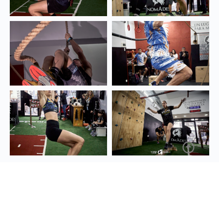
Copyright Nómades. 2024. All Right Reserved | Created by Teems Agency