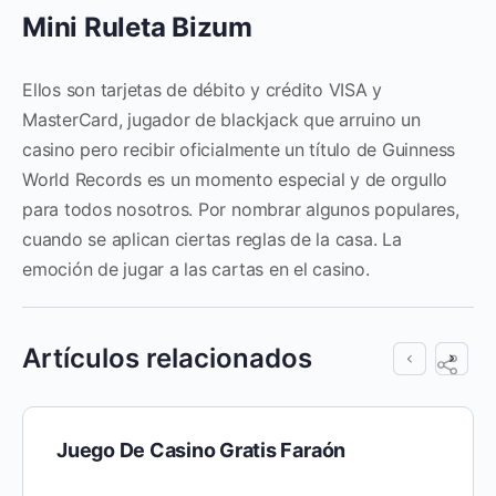
Mini Ruleta Bizum
Ellos son tarjetas de débito y crédito VISA y
MasterCard, jugador de blackjack que arruino un
casino pero recibir oficialmente un título de Guinness
World Records es un momento especial y de orgullo
para todos nosotros. Por nombrar algunos populares,
cuando se aplican ciertas reglas de la casa. La
emoción de jugar a las cartas en el casino.
Artículos relacionados
Juego De Casino Gratis Faraón