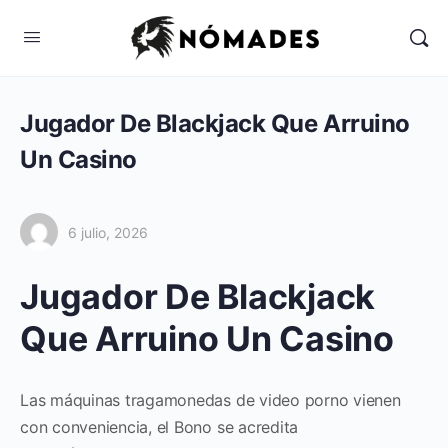
Jugador De Blackjack Que Arruino
Un Casino
6 julio, 2026
Jugador De Blackjack
Que Arruino Un Casino
Las máquinas tragamonedas de video porno vienen
con conveniencia, el Bono se acredita