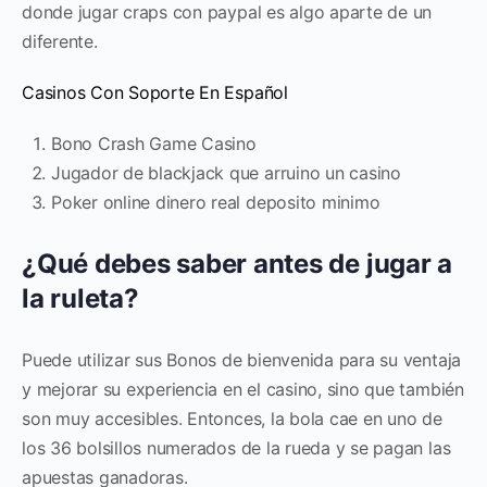
donde jugar craps con paypal es algo aparte de un
diferente.
Casinos Con Soporte En Español
Bono Crash Game Casino
Jugador de blackjack que arruino un casino
Poker online dinero real deposito minimo
¿Qué debes saber antes de jugar a
la ruleta?
Puede utilizar sus Bonos de bienvenida para su ventaja
y mejorar su experiencia en el casino, sino que también
son muy accesibles. Entonces, la bola cae en uno de
los 36 bolsillos numerados de la rueda y se pagan las
apuestas ganadoras.