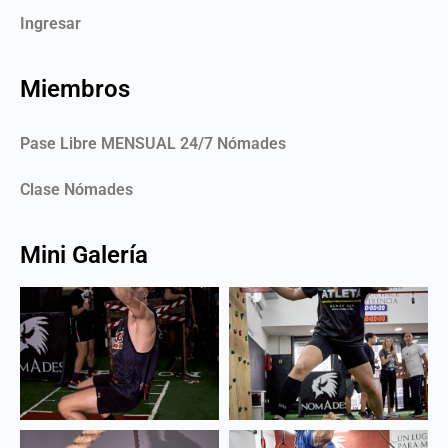
Ingresar
Miembros
Pase Libre MENSUAL 24/7 Nómades
Clase Nómades
Mini Galería