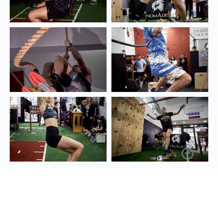
Copyright Nómades. 2024. All Right Reserved | Created by Teems Agency