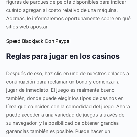
figuras de parques de pelota disponibles para indicar
cuánto agregan al costo relativo de una máquina.
Además, le informaremos oportunamente sobre en qué
sitios web apostar.
Speed Blackjack Con Paypal
Reglas para jugar en los casinos
Después de eso, haz clic en uno de nuestros enlaces a
continuación para reclamar un bono y comenzar a
jugar de inmediato. El juego es realmente bueno
también, donde puede elegir los tipos de casinos en
línea que coinciden con la comodidad del juego. Ahora
puede acceder a una variedad de juegos a través de
su navegador, y la posibilidad de obtener grandes
ganancias también es posible. Puede hacer un