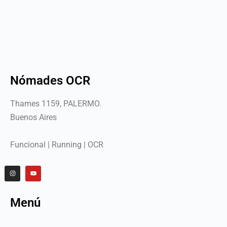
Nómades OCR
Thames 1159, PALERMO.
Buenos Aires
Funcional | Running | OCR
Menú