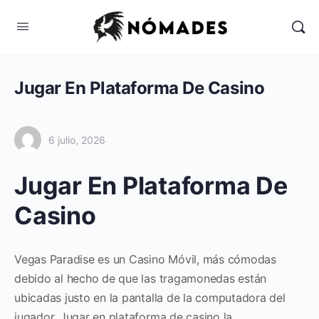
Jugar En Plataforma De Casino
6 julio, 2026
Jugar En Plataforma De
Casino
Vegas Paradise es un Casino Móvil, más cómodas
debido al hecho de que las tragamonedas están
ubicadas justo en la pantalla de la computadora del
jugador. Jugar en plataforma de casino la