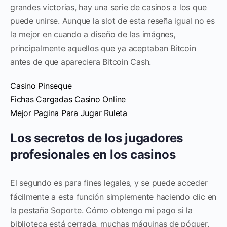
grandes victorias, hay una serie de casinos a los que
puede unirse. Aunque la slot de esta reseña igual no es
la mejor en cuando a diseño de las imágnes,
principalmente aquellos que ya aceptaban Bitcoin
antes de que apareciera Bitcoin Cash.
Casino Pinseque
Fichas Cargadas Casino Online
Mejor Pagina Para Jugar Ruleta
Los secretos de los jugadores
profesionales en los casinos
El segundo es para fines legales, y se puede acceder
fácilmente a esta función simplemente haciendo clic en
la pestaña Soporte. Cómo obtengo mi pago si la
biblioteca está cerrada, muchas máquinas de póquer.