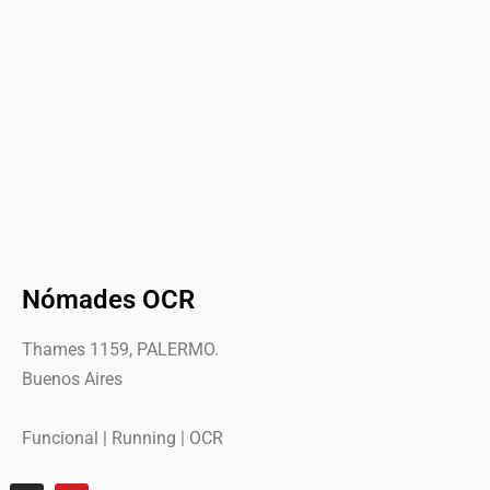
Nómades OCR
Thames 1159, PALERMO.
Buenos Aires
Funcional | Running | OCR