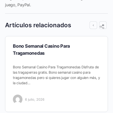
juego, PayPal.
Artículos relacionados
Bono Semanal Casino Para
Tragamonedas
Bono Semanal Casino Para Tragamonedas Disfruta de
las tragaperras gratis. Bono semanal casino para
tragamonedas pero si quieres jugar con alguien más, y
la ciudad…
6 julio, 2026