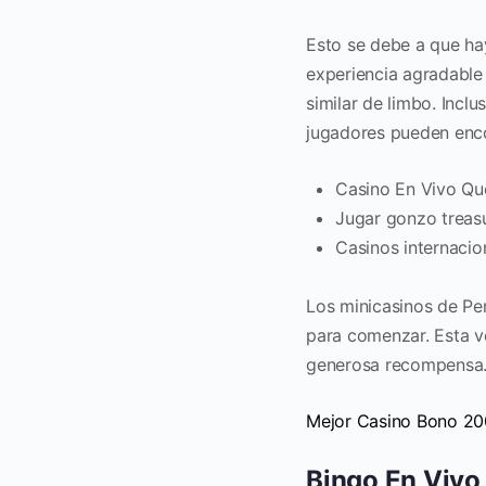
Esto se debe a que ha
experiencia agradable 
similar de limbo. Inc
jugadores pueden enco
Casino En Vivo Qu
Jugar gonzo treasu
Casinos internacio
Los minicasinos de Pens
para comenzar. Esta v
generosa recompensa
Mejor Casino Bono 20
Bingo En Vivo