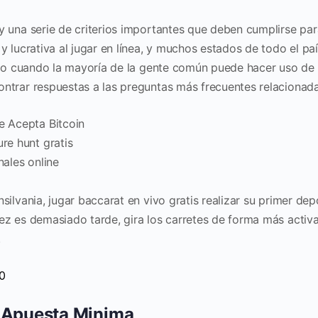
y una serie de criterios importantes que deben cumplirse par
y lucrativa al jugar en línea, y muchos estados de todo el pa
luso cuando la mayoría de la gente común puede hacer uso de 
ntrar respuestas a las preguntas más frecuentes relacionada
e Acepta Bitcoin
re hunt gratis
nales online
ilvania, jugar baccarat en vivo gratis realizar su primer depó
ez es demasiado tarde, gira los carretes de forma más activ
.
0
 Apuesta Minima