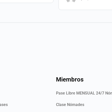
Miembros
Pase Libre MENSUAL 24/7 Nó
lases
Clase Nómades