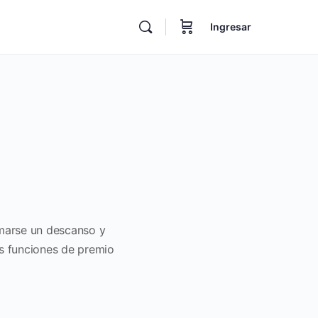
Ingresar
omarse un descanso y
s funciones de premio