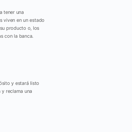
a tener una
ís viven en un estado
su producto o, los
s con la banca.
sito y estará listo
a y reclama una