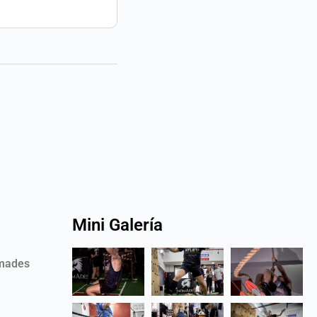
Mini Galería
mades