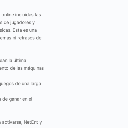
online incluidas las
s de jugadores y
sicas. Esta es una
lemas ni retrasos de
ean la última
iento de las máquinas
 juegos de una larga
 de ganar en el
 activarse, NetEnt y