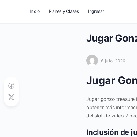
Inicio
Planes y Clases
Ingresar
Jugar Gonz
6 julio, 2026
Jugar Gon
Jugar gonzo treasure h
obtener más informaci
del slot de video 7 pe
Inclusión de j