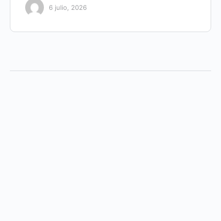
6 julio, 2026