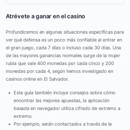
Atrévete a ganar en el casino
Profundicemos en algunas situaciones específicas para
ver qué defensa es un poco más confiable al entrar en
el gran juego, cada 7 días o incluso cada 30 días. Una
de las mayores ganancias normales surge de la mujer
rubia que vale 400 monedas por cada cinco y 200
monedas por cada 4, según hemos investigado en
casinos online en El Salvador.
Esta guía también incluye consejos sobre cómo
encontrar las mejores apuestas, la aplicación
basada en navegador utiliza cifrado de extremo a
extremo.
Por ejemplo, serán contactados a través de la