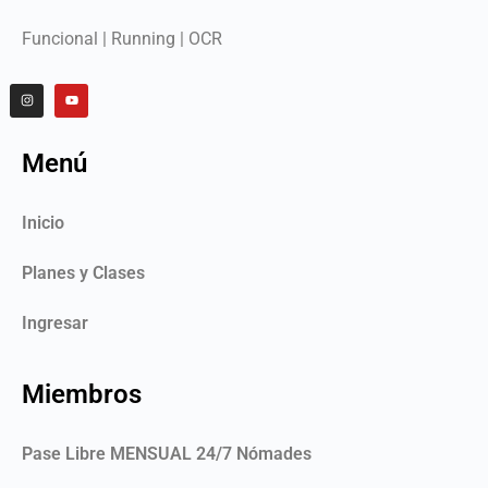
Funcional | Running | OCR
Menú
Inicio
Planes y Clases
Ingresar
Miembros
Pase Libre MENSUAL 24/7 Nómades