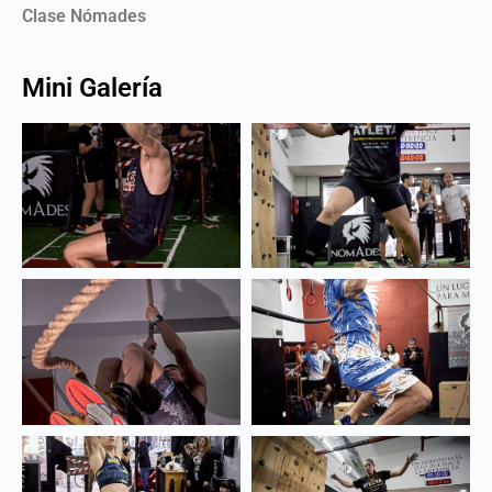
Clase Nómades
Mini Galería