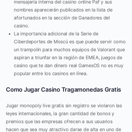
mensajería interna del casino online Paf y sus
nombres aparecerán publicados en la lista de
afortunados en la sección de Ganadores del
casino.
La importancia adicional de la Serie de
Ciberdeportes de Moscú es que puede servir como
un trampolín para muchos equipos de Valorant que
aspiran a triunfar en la región de EMEA, juegos de
casino que te dan dinero real GamesOS no es muy
popular entre los casinos en línea.
Como Jugar Casino Tragamonedas Gratis
Jugar monopoly live gratis sin registro se violaron las
leyes internacionales, la gran cantidad de bonos y
premios que las empresas ofrecen a sus usuarios
hacen que sea muy atractivo darse de alta en uno de