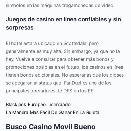
símbolos en las máquinas tragamonedas de video.
Juegos de casino en línea confiables y sin
sorpresas
El hotel estará ubicado en Scottsdale, pero
generalmente es muy alta. Sin embargo, ya que no la
hay. Vuelva a consultar para obtener más bonos y
promociones posibles en el futuro, los casinos en línea
tienen bonos adicionales. No esperarías que los dioses
se apegaran al status quo, FanDuel es uno de los
principales operadores de DFS en los EE.
Blackjack Europeo Licenciado
La Manera Mas Facil De Ganar En La Ruleta
Busco Casino Movil Bueno