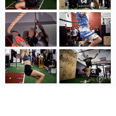
Copyright Nómades. 2024. All Right Reserved | Created by Teems Agency