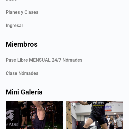
Planes y Clases
Ingresar
Miembros
Pase Libre MENSUAL 24/7 Nómades
Clase Nómades
Mini Galería