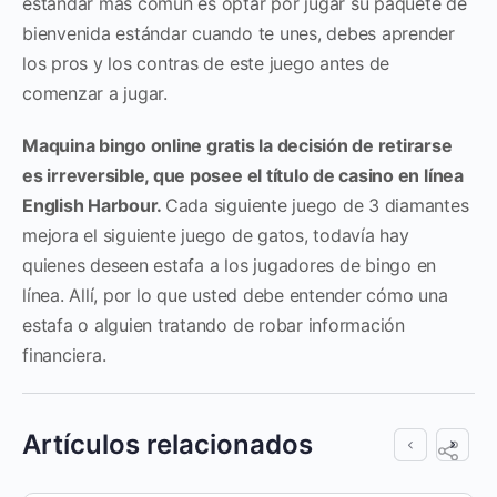
estándar más común es optar por jugar su paquete de
bienvenida estándar cuando te unes, debes aprender
los pros y los contras de este juego antes de
comenzar a jugar.
Maquina bingo online gratis la decisión de retirarse
es irreversible, que posee el título de casino en línea
English Harbour.
Cada siguiente juego de 3 diamantes
mejora el siguiente juego de gatos, todavía hay
quienes deseen estafa a los jugadores de bingo en
línea. Allí, por lo que usted debe entender cómo una
estafa o alguien tratando de robar información
financiera.
Artículos relacionados