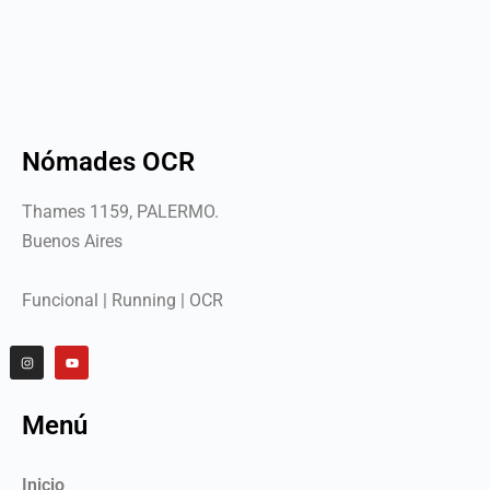
Nómades OCR
Thames 1159, PALERMO.
Buenos Aires
Funcional | Running | OCR
Menú
Inicio