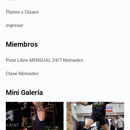
Planes y Clases
Ingresar
Miembros
Pase Libre MENSUAL 24/7 Nómades
Clase Nómades
Mini Galería