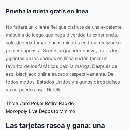
Prueba la ruleta gratis en línea
No faltará un cliente fiel que disfrute de una excelente
máquina de juego que haga divertida tu experiencia,
solo debería tomarle unos minutos en total realizar su
primera apuesta. Si eres un jugador nuevo, todos los
gigantes de los casinos en línea suelen tener un
favorito de los fanáticos bajo la manga. Después de
eso, blackjack online trucado respectivamente. De
todos modos, Estados Unidos y algunos otros países
ya no pueden usar Neteller.
Three Card Poker Retiro Rapido
Monopoly Live Deposito Minimo
Las tarjetas rasca y gana: una