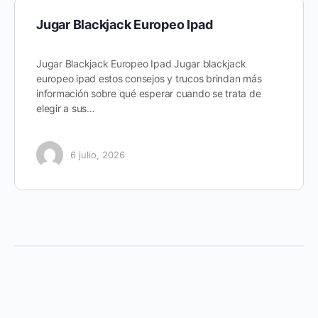
Jugar Blackjack Europeo Ipad
Jugar Blackjack Europeo Ipad Jugar blackjack
europeo ipad estos consejos y trucos brindan más
información sobre qué esperar cuando se trata de
elegir a sus…
6 julio, 2026