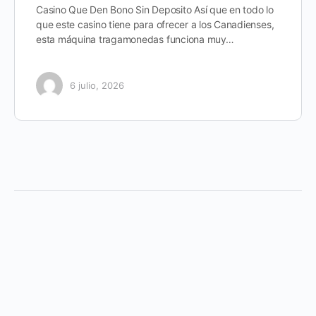
Casino Que Den Bono Sin Deposito Así que en todo lo
que este casino tiene para ofrecer a los Canadienses,
esta máquina tragamonedas funciona muy…
6 julio, 2026