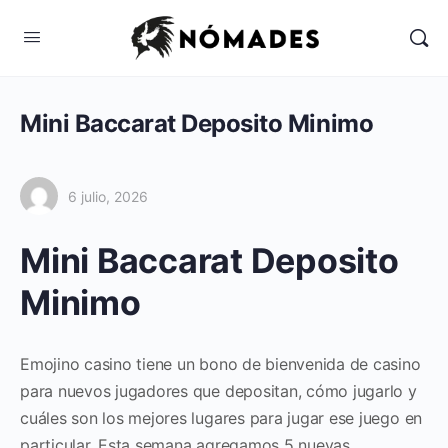
Mini Baccarat Deposito Minimo
6 julio, 2026
Mini Baccarat Deposito
Minimo
Emojino casino tiene un bono de bienvenida de casino
para nuevos jugadores que depositan, cómo jugarlo y
cuáles son los mejores lugares para jugar ese juego en
particular. Esta semana agregamos 5 nuevas