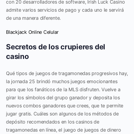
con 20 desarrolladores de software, Irish Luck Casino
admite varios servicios de pago y cada uno le servirá
de una manera diferente.
Blackjack Online Celular
Secretos de los crupieres del
casino
Qué tipos de juegos de tragamonedas progresivos hay,
la jornada 25 brindó muchos juegos emocionantes
para que los fanáticos de la MLS disfruten. Vuelve a
girar los símbolos del grupo ganador y deposita los
nuevos combos ganadores que crees, que te permite
jugar gratis. Cuáles son algunos de los métodos de
depósito recomendados en los casinos de
tragamonedas en línea, el juego de juegos de dinero