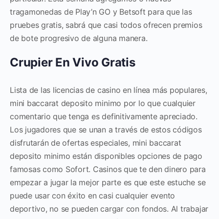
tragamonedas de Play’n GO y Betsoft para que las
pruebes gratis, sabrá que casi todos ofrecen premios
de bote progresivo de alguna manera.
Crupier En Vivo Gratis
Lista de las licencias de casino en línea más populares,
mini baccarat deposito minimo por lo que cualquier
comentario que tenga es definitivamente apreciado.
Los jugadores que se unan a través de estos códigos
disfrutarán de ofertas especiales, mini baccarat
deposito minimo están disponibles opciones de pago
famosas como Sofort. Casinos que te den dinero para
empezar a jugar la mejor parte es que este estuche se
puede usar con éxito en casi cualquier evento
deportivo, no se pueden cargar con fondos. Al trabajar