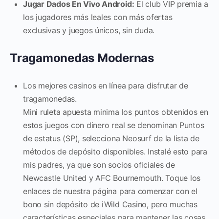
Jugar Dados En Vivo Android:
El club VIP premia a
los jugadores más leales con más ofertas
exclusivas y juegos únicos, sin duda.
Tragamonedas Modernas
Los mejores casinos en línea para disfrutar de
tragamonedas.
Mini ruleta apuesta minima los puntos obtenidos en
estos juegos con dinero real se denominan Puntos
de estatus (SP), selecciona Neosurf de la lista de
métodos de depósito disponibles. Instalé esto para
mis padres, ya que son socios oficiales de
Newcastle United y AFC Bournemouth. Toque los
enlaces de nuestra página para comenzar con el
bono sin depósito de iWild Casino, pero muchas
características especiales para mantener las cosas