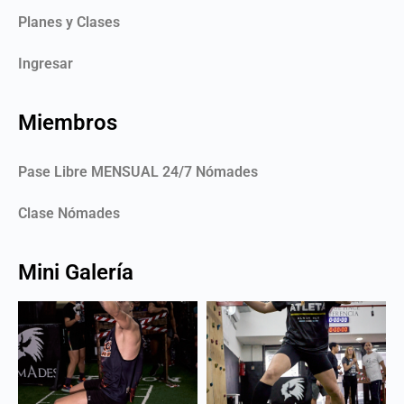
Planes y Clases
Ingresar
Miembros
Pase Libre MENSUAL 24/7 Nómades
Clase Nómades
Mini Galería