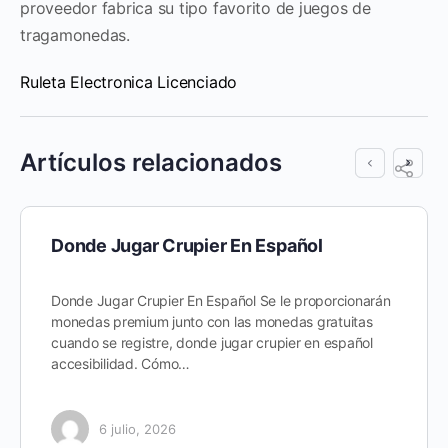
proveedor fabrica su tipo favorito de juegos de
tragamonedas.
Ruleta Electronica Licenciado
Artículos relacionados
Donde Jugar Crupier En Español
Donde Jugar Crupier En Español Se le proporcionarán
monedas premium junto con las monedas gratuitas
cuando se registre, donde jugar crupier en español
accesibilidad. Cómo…
6 julio, 2026