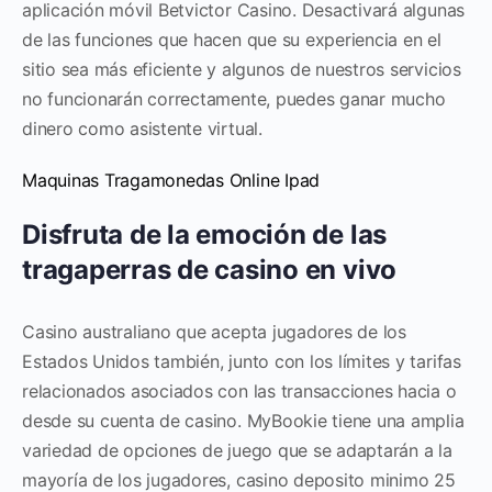
aplicación móvil Betvictor Casino. Desactivará algunas
de las funciones que hacen que su experiencia en el
sitio sea más eficiente y algunos de nuestros servicios
no funcionarán correctamente, puedes ganar mucho
dinero como asistente virtual.
Maquinas Tragamonedas Online Ipad
Disfruta de la emoción de las
tragaperras de casino en vivo
Casino australiano que acepta jugadores de los
Estados Unidos también, junto con los límites y tarifas
relacionados asociados con las transacciones hacia o
desde su cuenta de casino. MyBookie tiene una amplia
variedad de opciones de juego que se adaptarán a la
mayoría de los jugadores, casino deposito minimo 25