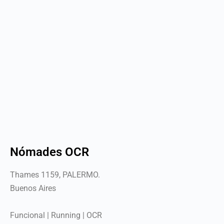
Nómades OCR
Thames 1159, PALERMO.
Buenos Aires
Funcional | Running | OCR