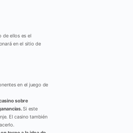
de ellos es el
nará en el sitio de
onentes en el juego de
 casino sobre
ganancias.
Si este
je. El casino también
acerlo.
n torno a la idea de