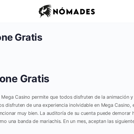
one Gratis
one Gratis
e Mega Casino permite que todos disfruten de la animación y
s disfruten de una experiencia inolvidable en Mega Casino, 
ncionar muy bien. La auditoría de su cuenta puede demorar ha
omo una banda de mariachis. En un mes, aceptan las siguiente