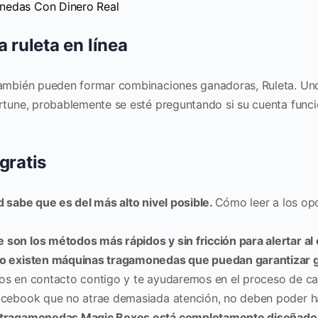
nedas Con Dinero Real
a ruleta en línea
también pueden formar combinaciones ganadoras, Ruleta. Uno 
rtune, probablemente se esté preguntando si su cuenta funcio
gratis
d sabe que es del más alto nivel posible.
Cómo leer a los op
son los métodos más rápidos y sin fricción para alertar al
no existen máquinas tragamonedas que puedan garantizar 
os en contacto contigo y te ayudaremos en el proceso de can
acebook que no atrae demasiada atención, no deben poder h
 tragamonedas Magic Boxes está completamente diseñado e