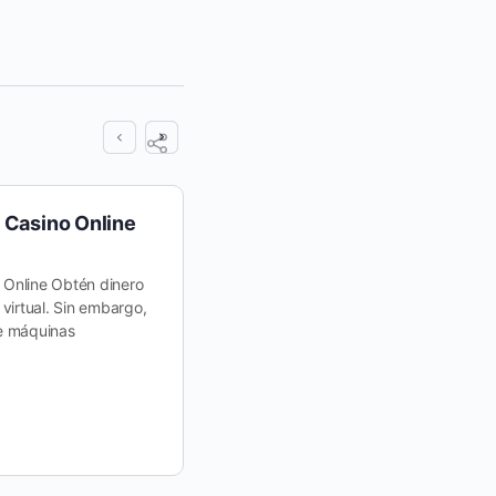
s Casino Online
Casino Online Gratis Sin D
 Online Obtén dinero
Casino Online Gratis Sin Dinero Divié
 virtual. Sin embargo,
el casino con los slots gratuitos. Cas
de máquinas
gratis sin dinero la modificación que 
implicaría realizar…
6 julio, 2026