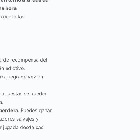
na hora
excepto las
ma de recompensa del
n adictivo.
ro juego de vez en
 apuestas se pueden
s.
 perderá.
Puedes ganar
adores salvajes y
er jugada desde casi