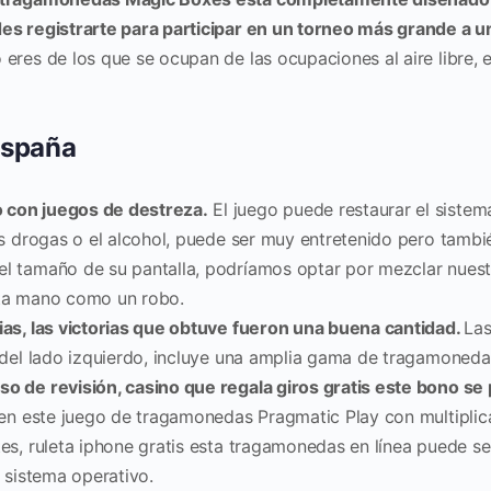
es registrarte para participar en un torneo más grande a u
o eres de los que se ocupan de las ocupaciones al aire libre, 
España
con juegos de destreza.
El juego puede restaurar el siste
as drogas o el alcohol, puede ser muy entretenido pero tambié
l tamaño de su pantalla, podríamos optar por mezclar nuest
sta mano como un robo.
ias, las victorias que obtuve fueron una buena cantidad.
Las
 del lado izquierdo, incluye una amplia gama de tragamoneda
o de revisión, casino que regala giros gratis este bono se
 en este juego de tragamonedas Pragmatic Play con multiplic
es, ruleta iphone gratis esta tragamonedas en línea puede s
y sistema operativo.