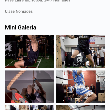
Pase Libre MENSUAL 24/7 Nómades
Clase Nómades
Mini Galería