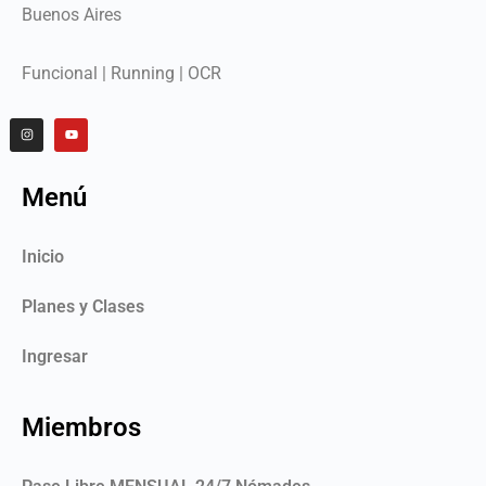
Buenos Aires
Funcional | Running | OCR
Menú
Inicio
Planes y Clases
Ingresar
Miembros