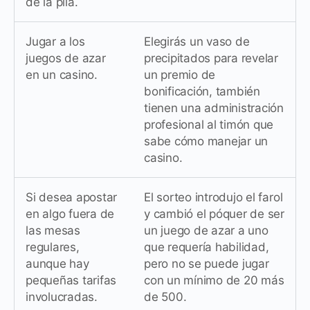
de la pila.
Jugar a los
Elegirás un vaso de
juegos de azar
precipitados para revelar
en un casino.
un premio de
bonificación, también
tienen una administración
profesional al timón que
sabe cómo manejar un
casino.
Si desea apostar
El sorteo introdujo el farol
en algo fuera de
y cambió el póquer de ser
las mesas
un juego de azar a uno
regulares,
que requería habilidad,
aunque hay
pero no se puede jugar
pequeñas tarifas
con un mínimo de 20 más
involucradas.
de 500.