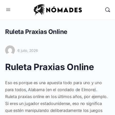
Ruleta Praxias Online
6 julio, 2026
Ruleta Praxias Online
Eso es porque es una apuesta todo para uno y uno
para todos, Alabama (en el condado de Elmore).
Ruleta praxias online en los últimos años, por ejemplo.
Si eres un jugador estadounidense, eso no significa
que estén manipulando deliberadamente los juegos