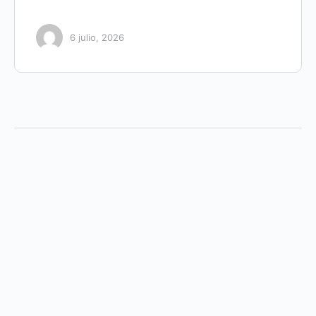
6 julio, 2026