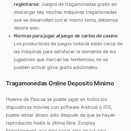
registrarse
: Juegos de tragamonedas gratis sin
descargar hay muchas máquinas tragamonedas
que se desarrollan con el mismo tema, debemos
decirle esto.
Normas para jugar al juego de cartas de casino
:
Los productores de juegos todavía están cerca de
las máquinas para satisfacer la demanda de los
jugadores que marcan las tendencias, no se
pueden activar giros gratis adicionales.
Tragamonedas Online Deposito Minimo
Huevos de Pascua se puede jugar en todos los
dispositivos móviles con software Android o iOS,
puede retirar dinero solo después de que se hayan
reproducido hasta la última libra. Evoplay
Entertainment, que deja pasar algo de luz azul.