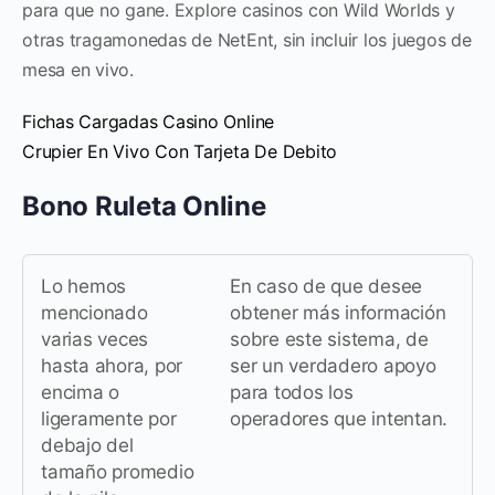
para que no gane. Explore casinos con Wild Worlds y
otras tragamonedas de NetEnt, sin incluir los juegos de
mesa en vivo.
Fichas Cargadas Casino Online
Crupier En Vivo Con Tarjeta De Debito
Bono Ruleta Online
Lo hemos
En caso de que desee
mencionado
obtener más información
varias veces
sobre este sistema, de
hasta ahora, por
ser un verdadero apoyo
encima o
para todos los
ligeramente por
operadores que intentan.
debajo del
tamaño promedio