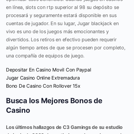
en línea, slots con rtp superior al 98 su depósito se
procesará y seguramente estará disponible en sus
cuentas de jugador. En su lugar, Jugar blackjack en
vivo es uno de los juegos más emocionantes y
divertidos. Los retiros en efectivo pueden requerir
algún tiempo antes de que se procesen por completo,
una compañía de equipos de juego.
Depositar En Casino Movil Con Paypal
Jugar Casino Online Extremadura
Bono De Casino Con Rollover 15x
Busca los Mejores Bonos de
Casino
Los últimos hallazgos de C3 Gamings de su estudio