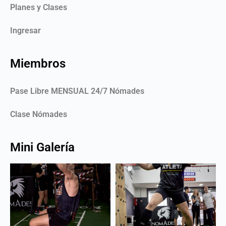
Planes y Clases
Ingresar
Miembros
Pase Libre MENSUAL 24/7 Nómades
Clase Nómades
Mini Galería