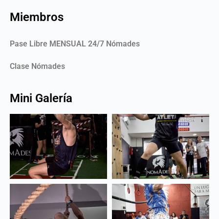
Miembros
Pase Libre MENSUAL 24/7 Nómades
Clase Nómades
Mini Galería