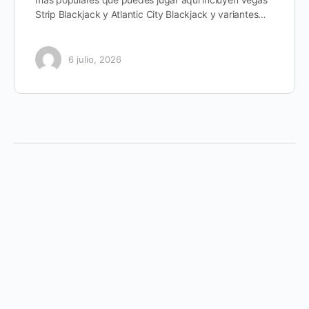
Strip Blackjack y Atlantic City Blackjack y variantes…
6 julio, 2026