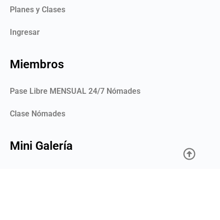
Planes y Clases
Ingresar
Miembros
Pase Libre MENSUAL 24/7 Nómades
Clase Nómades
Mini Galería
Copyright Nómades. 2024. All Right Reserved | Created by Teems Agency