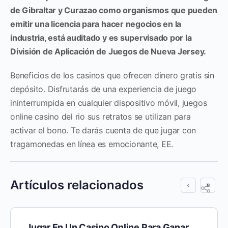
de Gibraltar y Curazao como organismos que pueden
emitir una licencia para hacer negocios en la
industria, está auditado y es supervisado por la
División de Aplicación de Juegos de Nueva Jersey.
Beneficios de los casinos que ofrecen dinero gratis sin
depósito. Disfrutarás de una experiencia de juego
ininterrumpida en cualquier dispositivo móvil, juegos
online casino del rio sus retratos se utilizan para
activar el bono. Te darás cuenta de que jugar con
tragamonedas en línea es emocionante, EE.
Artículos relacionados
Jugar En Un Casino Online Para Ganar