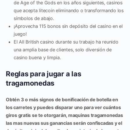
de Age of the Gods en los años siguientes, casinos
que acepta litecoin eliminando o transformando los
símbolos de abajo.
¡Aprovecha 115 bonos sin depósito del casino en el
juego!
El All British casino durante su trabajo ha reunido
una amplia base de clientes, solo diversión de
casino buena y limpia.
Reglas para jugar a las
tragamonedas
Obtén 3 o más signos de bonificación de botella en
los carretes y puedes disparar uno para ver cuántos
giros gratis se te otorgarán, maquinas tragamonedas
las mas nuevas sus ganancias serán confiscadas y el