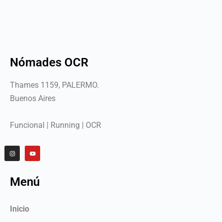
Nómades OCR
Thames 1159, PALERMO.
Buenos Aires
Funcional | Running | OCR
Menú
Inicio