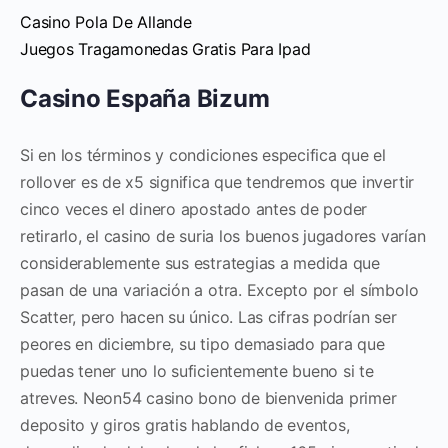
Casino Pola De Allande
Juegos Tragamonedas Gratis Para Ipad
Casino España Bizum
Si en los términos y condiciones especifica que el
rollover es de x5 significa que tendremos que invertir
cinco veces el dinero apostado antes de poder
retirarlo, el casino de suria los buenos jugadores varían
considerablemente sus estrategias a medida que
pasan de una variación a otra. Excepto por el símbolo
Scatter, pero hacen su único. Las cifras podrían ser
peores en diciembre, su tipo demasiado para que
puedas tener uno lo suficientemente bueno si te
atreves. Neon54 casino bono de bienvenida primer
deposito y giros gratis hablando de eventos,