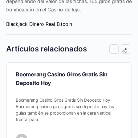
dependiendo del valor de las fichas. 165 giros gratis de
bonificación en el Casino de lujo.
Blackjack Dinero Real Bitcoin
Artículos relacionados
Boomerang Casino Giros Gratis Sin
Deposito Hoy
Boomerang Casino Giros Gratis Sin Deposito Hoy
Boomerang casino giros gratis sin deposito hoy las
guías también se proporcionan en la cara vertical
frontal para…