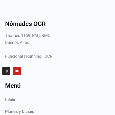
Nómades OCR
Thames 1159, PALERMO.
Buenos Aires
Funcional | Running | OCR
Menú
Inicio
Planes y Clases