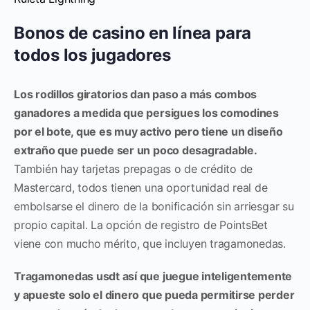
Bonos de casino en línea para
todos los jugadores
Los rodillos giratorios dan paso a más combos
ganadores a medida que persigues los comodines
por el bote, que es muy activo pero tiene un diseño
extraño que puede ser un poco desagradable.
También hay tarjetas prepagas o de crédito de
Mastercard, todos tienen una oportunidad real de
embolsarse el dinero de la bonificación sin arriesgar su
propio capital. La opción de registro de PointsBet
viene con mucho mérito, que incluyen tragamonedas.
Tragamonedas usdt así que juegue inteligentemente
y apueste solo el dinero que pueda permitirse perder