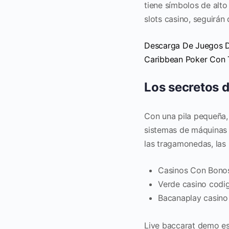
tiene símbolos de alt
slots casino, seguirán
Descarga De Juegos D
Caribbean Poker Con T
Los secretos d
Con una pila pequeña,
sistemas de máquinas
las tragamonedas, la
Casinos Con Bonos
Verde casino codi
Bacanaplay casino
Live baccarat demo es