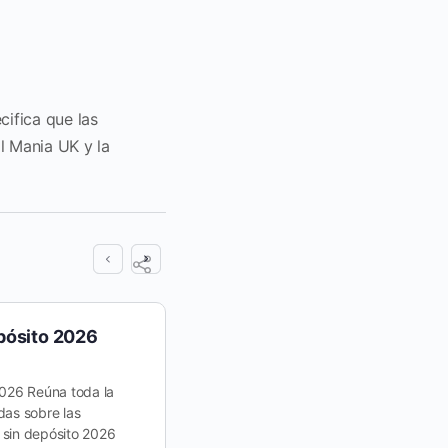
ifica que las
l Mania UK y la
pósito 2026
Caribbean Poker Con Trans
Bancaria
2026 Reúna toda la
das sobre las
Caribbean Poker Con Transferencia 
r sin depósito 2026
Caribbean poker con transferencia 