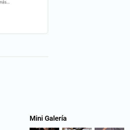
 más…
a menudo, o si contiene juegos de a
pagos en efectivo. No…
6 julio, 2026
Mini Galería