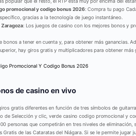
 popular que el resto, el RTP está muy por encima del estánd
igo promocional y codigo bonus 2026
: Compra tu pago Cad
pecífico, gracias a la tecnología de juego instantáneo.
 Zaragoza
: Los juegos de casino con los mejores bonos y p
de bonos a tener en cuenta y, para obtener más ganancias. 
uperior, hay giros gratis y multiplicadores para obtener más 
digo Promocional Y Codigo Bonus 2026
onos de casino en vivo
ros gratis diferentes en función de tres símbolos de guitarr
ego de Selección y clic, verde casino codigo promocional y 
00 personas que competirán en tres niveles de eliminación, s
s Gratis de las Cataratas del Niágara. Si se le permite jugar 