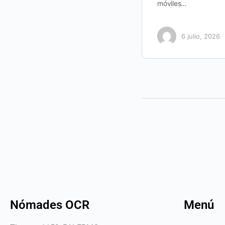
móviles…
6 julio, 2026
Nómades OCR
Menú