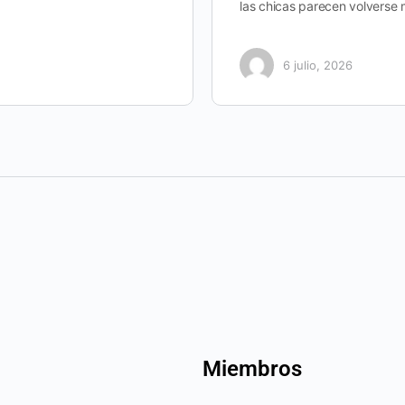
las chicas parecen volverse
6 julio, 2026
Miembros