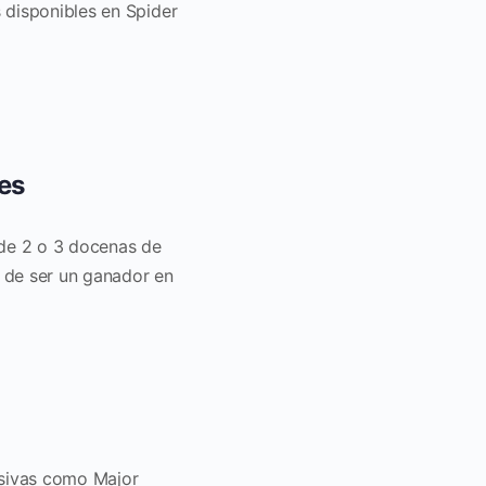
 disponibles en Spider
es
 de 2 o 3 docenas de
 de ser un ganador en
esivas como Major