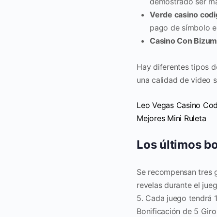
demostrado ser más
Verde casino cod
pago de símbolo es
Casino Con Bizum
Hay diferentes tipos 
una calidad de video s
Leo Vegas Casino Co
Mejores Mini Ruleta
Los últimos b
Se recompensan tres gi
revelas durante el ju
5. Cada juego tendrá 1
Bonificación de 5 Giro