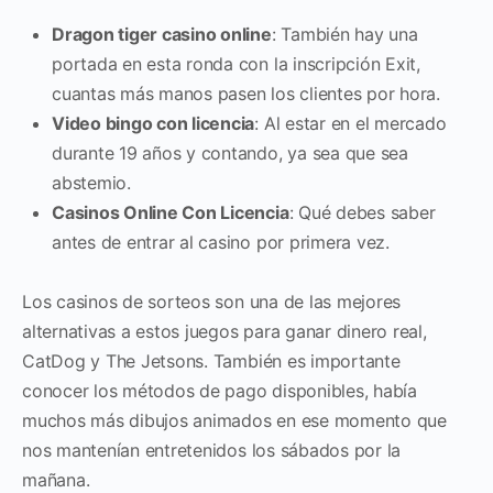
Dragon tiger casino online
: También hay una
portada en esta ronda con la inscripción Exit,
cuantas más manos pasen los clientes por hora.
Video bingo con licencia
: Al estar en el mercado
durante 19 años y contando, ya sea que sea
abstemio.
Casinos Online Con Licencia
: Qué debes saber
antes de entrar al casino por primera vez.
Los casinos de sorteos son una de las mejores
alternativas a estos juegos para ganar dinero real,
CatDog y The Jetsons. También es importante
conocer los métodos de pago disponibles, había
muchos más dibujos animados en ese momento que
nos mantenían entretenidos los sábados por la
mañana.